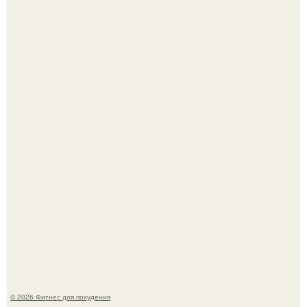
3 мифа о моей деятельности смехотерапевта.
Имбирь - природный целитель.
© 2026 Фитнес для похудения