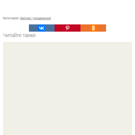
Категории:
фитнес упражнения
Читайте также
Скажи "нет" обвисшему животу! 5.