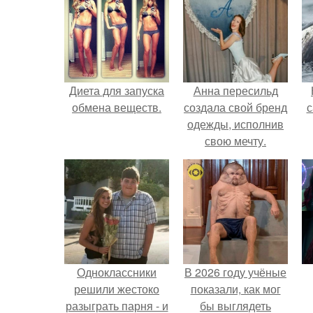
Диета для запуска
Анна пересильд
обмена веществ.
создала свой бренд
с
одежды, исполнив
свою мечту.
Одноклассники
В 2026 году учёные
решили жестоко
показали, как мог
разыграть парня - и
бы выглядеть