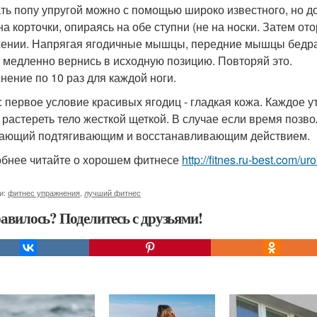
ть попу упругой можно с помощью широко известного, но д
на корточки, опираясь на обе ступни (не на носки. Затем от
ении. Напрягая ягодичные мышцы, передние мышцы бедра и
 медленно вернись в исходную позицию. Повторяй это.
нение по 10 раз для каждой ноги.
: первое условие красивых ягодиц - гладкая кожа. Каждое у
 растереть тело жесткой щеткой. В случае если время позво
ающий подтягивающим и восстанавливающим действием.
бнее читайте о хорошем фитнесе
http://fitnes.ru-best.com/uro
и:
фитнес упражнения
,
лучший фитнес
авилось? Поделитесь с друзьями!