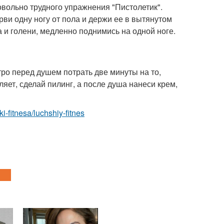
овольно трудного упражнения "Пистолетик".
орви одну ногу от пола и держи ее в вытянутом
 голени, медленно поднимись на одной ноге.
тро перед душем потрать две минуты на то,
ляет, сделай пилинг, а после душа нанеси крем,
ki-fitnesa/luchshiy-fitnes