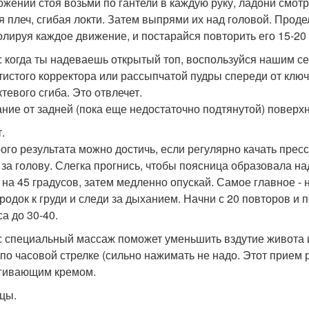
ожении стоя возьми по гантели в каждую руку, ладони смот
я плеч, сгибая локти. Затем выпрями их над головой. Прод
олируя каждое движение, и постарайся повторить его 15-20 
: когда ты надеваешь открытый топ, воспользуйся нашим с
отистого корректора или рассыпчатой пудры спереди от клю
тевого сгиба. Это отвлечет.
ние от задней (пока еще недостаточно подтянутой) поверхн
.
ого результата можно достичь, если регулярно качать пресс.
 за голову. Слегка прогнись, чтобы поясница образовала н
- на 45 градусов, затем медленно опускай. Самое главное -
родок к груди и следи за дыханием. Начни с 20 повторов и
а до 30-40.
: специальный массаж поможет уменьшить вздутие живота и
 по часовой стрелке (сильно нажимать не надо. Этот прием 
гивающим кремом.
цы.