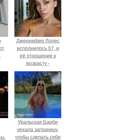
о
Дженнифер Лопес
от
исполнилось 57, и
.
её отношение к
возрасту -
настоящий
манифест
уверенности: "не
говорите, что я
отлично выгляжу
для 57.
Уральская Барби
уехала заграницу,
вы.
чтобы сделать себе