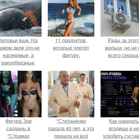
Китовьи вши. На
11 продуктов,
Рады за этог
амом деле это не
которые портят
жильца, но не 
насекомые, а
фигуру.
всего сердца
ракообразные,
относящиеся к
бокоплавам.
Фигура Зои
"Степаненко
Как накачать
салданы в
пахала 40 лет, а эта
ягодицы и не
"Стражах
пришла на всё
угробить суста