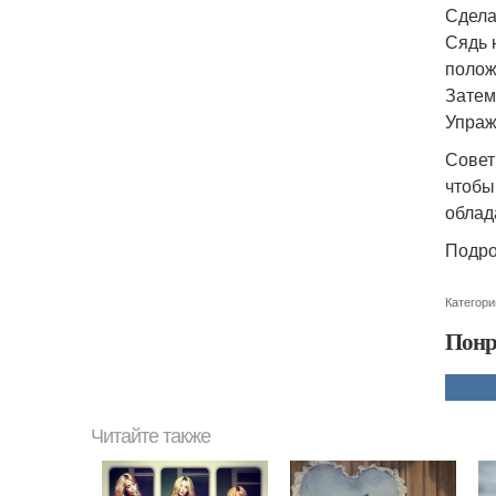
Сдела
Сядь 
полож
Затем
Упраж
Совет
чтобы
облад
Подро
Категори
Понр
Читайте также