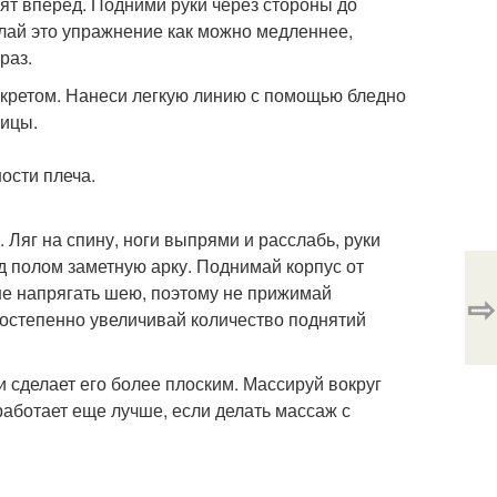
рят вперед. Подними руки через стороны до
елай это упражнение как можно медленнее,
раз.
екретом. Нанеси легкую линию с помощью бледно
чицы.
ости плеча.
 Ляг на спину, ноги выпрями и расслабь, руки
ад полом заметную арку. Поднимай корпус от
 не напрягать шею, поэтому не прижимай
⇨
 постепенно увеличивай количество поднятий
 сделает его более плоским. Массируй вокруг
работает еще лучше, если делать массаж с