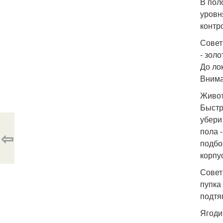
В пол
уровн
контр
Совет
- зол
До лок
Внима
Живот
Быстр
убери
пола 
⇦
подбо
корпус
Совет
пупка
подтя
Ягоди