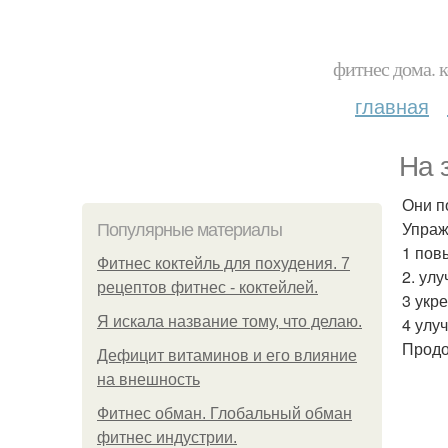
фитнес дома. 
главная
На 
Они п
Упраж
Популярные материалы
1 пов
Фитнес коктейль для похудения. 7
2. ул
рецептов фитнес - коктейлей.
3 укр
Я искала название тому, что делаю.
4 улу
Продо
Дефицит витаминов и его влияние
на внешность
Фитнес обман. Глобальный обман
фитнес индустрии.