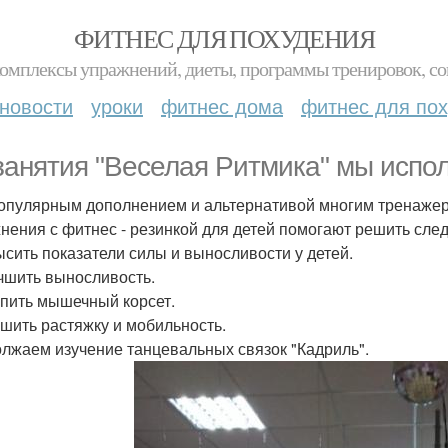
ФИТНЕС ДЛЯ ПОХУДЕНИЯ
комплексы упражнений, диеты, программы тренировок, со
новости
уроки
фитнес дома
фитнес для по
занятия "Веселая Ритмика" мы испол
опулярным дополнением и альтернативой многим тренажер
нения с фитнес - резинкой для детей помогают решить сле
ысить показатели силы и выносливости у детей.
учшить выносливость.
епить мышечный корсет.
чшить растяжку и мобильность.
лжаем изучение танцевальных связок "Кадриль".