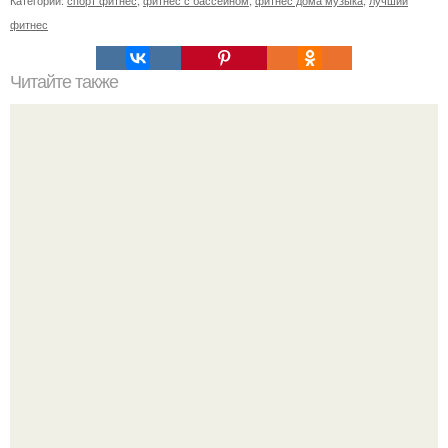
фитнес
Читайте также
Почему увеличиваются икры ног. Причины полных икр и
варианты, как сделать икры ног тоньше.