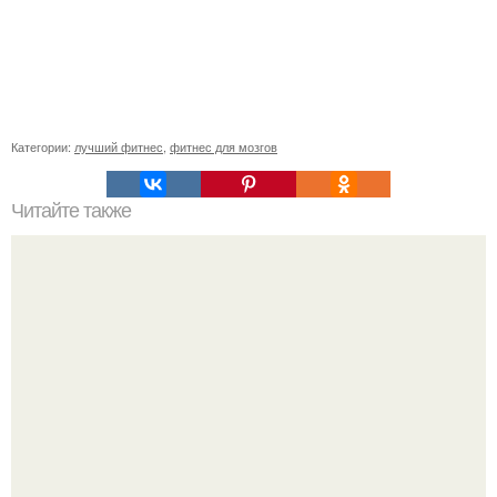
Категории:
лучший фитнес
,
фитнес для мозгов
Читайте также
Можно ли "Переборщить" с белком?