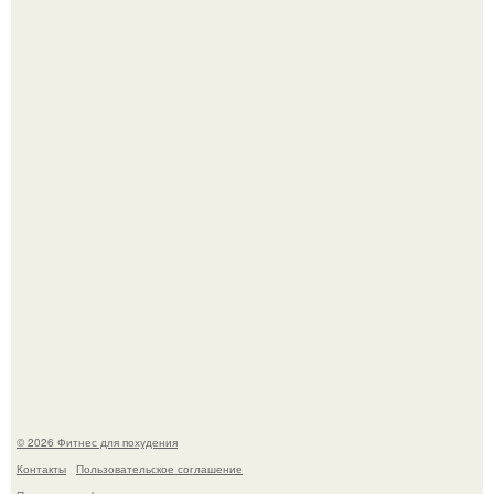
Имбирь - природный целитель.
Уральская Барби уехала заграницу, чтобы сделать себе
грудь мечты за 12, 5 тыс.
© 2026 Фитнес для похудения
Контакты
Пользовательское соглашение