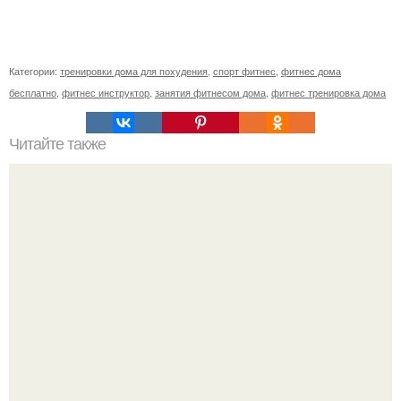
Категории:
тренировки дома для похудения
,
спорт фитнес
,
фитнес дома
бесплатно
,
фитнес инструктор
,
занятия фитнесом дома
,
фитнес тренировка дома
Читайте также
А знаете ли вы …?