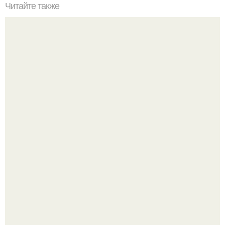
Читайте также
Один из самых популярных вопросов, как обрести
плоский живот?
Анна пересильд создала свой бренд одежды, исполнив
свою мечту.