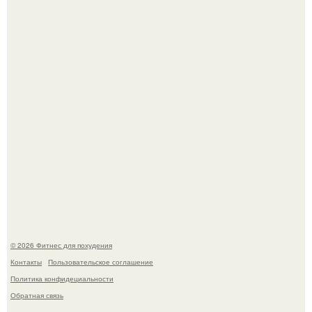
Уральская Барби уехала заграницу, чтобы сделать себе
грудь мечты за 12, 5 тыс.
Имбирь - это не только ароматная специя, но и отличный
ингредиент для полезных напитков и блюд.
© 2026 Фитнес для похудения
Контакты
Пользовательское соглашение
Политика конфидециальности
Обратная связь