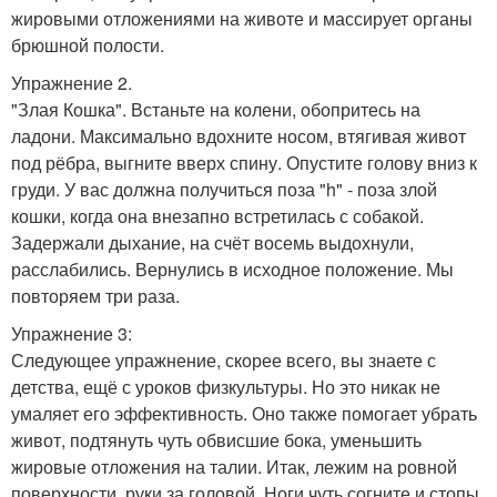
жировыми отложениями на животе и массирует органы
брюшной полости.
Упражнение 2.
"Злая Кошка". Встаньте на колени, обопритесь на
ладони. Максимально вдохните носом, втягивая живот
под рёбра, выгните вверх спину. Опустите голову вниз к
груди. У вас должна получиться поза "h" - поза злой
кошки, когда она внезапно встретилась с собакой.
Задержали дыхание, на счёт восемь выдохнули,
расслабились. Вернулись в исходное положение. Мы
повторяем три раза.
Упражнение 3:
Следующее упражнение, скорее всего, вы знаете с
детства, ещё с уроков физкультуры. Но это никак не
умаляет его эффективность. Оно также помогает убрать
живот, подтянуть чуть обвисшие бока, уменьшить
жировые отложения на талии. Итак, лежим на ровной
поверхности, руки за головой. Ноги чуть согните и стопы