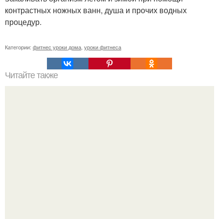
контрастных ножных ванн, душа и прочих водных
процедур.
Категории:
фитнес уроки дома
,
уроки фитнеса
Читайте также
Совет? Упражнения для плоского животика?