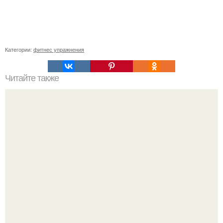
Категории:
фитнес упражнения
Читайте также
Тренировки при протрузии. Межпозвоночная грыжа,
протрузия.