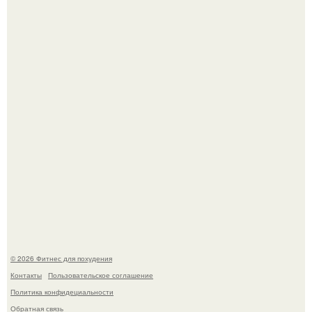
Возможно, тут есть люди с медицинским образованием,
подскажите, что делать!
Произошел странный инцидент, связанный с казахским
деликатесом.
© 2026 Фитнес для похудения
Контакты
Пользовательское соглашение
Политика конфидециальности
Обратная связь