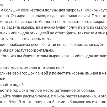
ка.
им большим количеством пользы для здоровья, имбирь - суп
евно. Он идеально подходит для заваривания чая. Плюс ко 
жете легко вырастить бесконечное количество его в закры
 вырастить имбирь, вам нужно будет получить его из катало
инах имбирь для этих целей не стоит брать, так как там он
тить его - шансы очень малы.
акже необходима очень богатая почва. Горшок используйте ш
 имбиря растут горизонтально.
 того, как вы будете готовы выращивать имбирь для питан
мочите корень имбиря в течение ночи.
полните свой горшок почвой и поместите корень имбиря в не
мли.
ливайте водой.
местите горшок в теплое место, затененное от солнца.
ошайте почву распылителем. Имбирь растет медленно, и это
те побеги. Это так просто, чтобы иметь большое количество