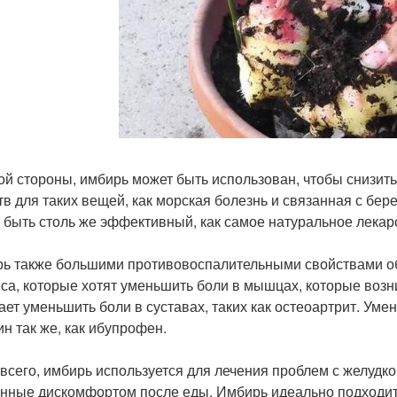
ой стороны, имбирь может быть использован, чтобы снизит
тв для таких вещей, как морская болезнь и связанная с бер
 быть столь же эффективный, как самое натуральное лекар
ь также большими противовоспалительными свойствами об
са, которые хотят уменьшить боли в мышцах, которые возн
ает уменьшить боли в суставах, таких как остеоартрит. Уме
н так же, как ибупрофен.
всего, имбирь используется для лечения проблем с желудко
нные дискомфортом после еды. Имбирь идеально подходит 