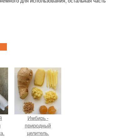
 немного для использования, остальная часть
й
Имбирь -
и
природный
а.
целитель.