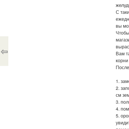
желуд
С так
ежедн
вы мо
Чтобы
магаз
вырас
⇦
Вам т
корни
После
1. за
2. за
см зе
3. по
4. по
5. ор
увиди