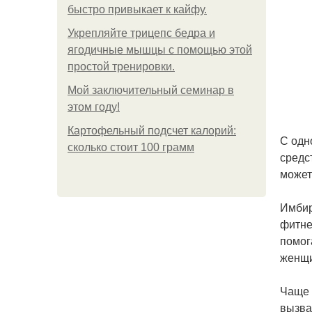
быстро привыкает к кайфу.
Укрепляйте трицепс бедра и
ягодичные мышцы с помощью этой
простой тренировки.
Мой заключительный семинар в
этом году!
Картофельный подсчет калорий:
С одн
сколько стоит 100 грамм
средс
может
Имбир
фитне
помог
женщи
Чаще 
вызва