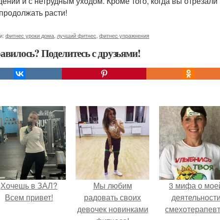
ении и с нетрудным уходом. Кроме того, когда вы отрезали
 продолжать расти!
и:
фитнес уроки дома
,
лучший фитнес
,
фитнес упражнения
авилось? Поделитесь с друзьями!
Хочешь в ЗАЛ?
Мы любим
3 мифа о мое
Всем привет!
радовать своих
деятельност
девочек новинками
смехотерапевт