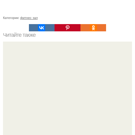
Категории:
фитнес зал
Читайте также
Заветные 7 упражнений для бедер и ягодиц!