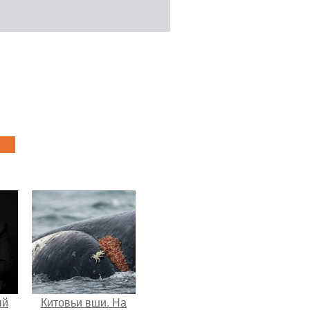
ый
Китовьи вши. На