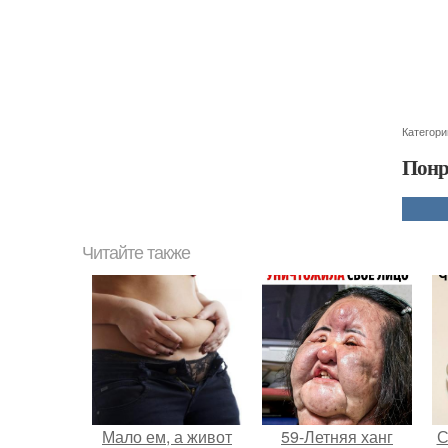
Категори
Понр
Читайте также
Мало ем, а живот
59-Летняя ханг
С