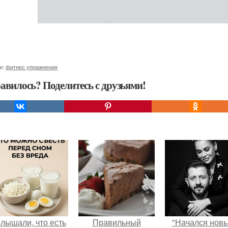
и:
фитнес упражнения
авилось? Поделитесь с друзьями!
лышали, что есть
Правильный
"Начался нов