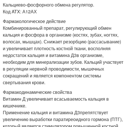
Кальциево-фосфорного обмена регулятор.
Код ATX: А12АХ
Фармакологическое действие
Комбинированный препарат, регулирующий обмен
кальция и фосфора в организме (костях, зубах, ногтях,
волосах, мышцах). Снижает резорбцию (рассасывание)
и увеличивает плотность костной ткани, восполняя
недостаток кальция и витамина Д
3
в организме,
необходим для минерализации зубов. Кальций участвует
в регуляции нервной проводимости, мышечных
сокращений и является компонентом системы
свертывания крови.
Фармакодинамические свойства
Витамин Д увеличивает всасываемость кальция в
кишечнике.
Применение кальция и витамина Д
3
препятствует
увеличению выработки паратиреоидного гормона (ПТГ),
который является стимулятором повышенной костной