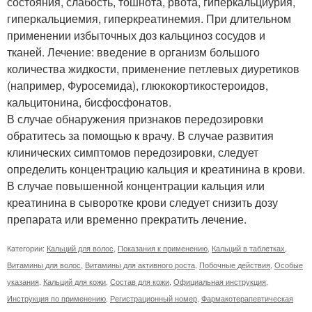
состояния, слабость, тошнота, рвота, гиперкальциурия,
гиперкальциемия, гиперкреатинемия. При длительном
применении избыточных доз кальциноз сосудов и
тканей. Лечение: введение в организм большого
количества жидкости, применение петлевых диуретиков
(например, Фуросемида), глюкокортикостероидов,
кальцитонина, бисфосфонатов.
В случае обнаружения признаков передозировки
обратитесь за помощью к врачу. В случае развития
клинических симптомов передозировки, следует
определить концентрацию кальция и креатинина в крови.
В случае повышенной концентрации кальция или
креатинина в сыворотке крови следует снизить дозу
препарата или временно прекратить лечение.
Категории:
Кальций для волос
,
Показания к применению
,
Кальций в таблетках
,
Витамины для волос
,
Витамины для активного роста
,
Побочные действия
,
Особые
указания
,
Кальций для кожи
,
Состав для кожи
,
Официальная инструкция
,
Инструкция по применению
,
Регистрационный номер
,
Фармакотерапевтическая