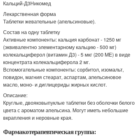
Кальций-Д
3
Никомед
Лекарственная форма
Таблетки жевательные (апельсиновые).
Состав на одну таблетку
Активные компоненты: кальция карбонат - 1250 мг
(эквивалентно элементарному кальцию - 500 мг)
колекальциферол (витамин Д
3
) - 5 мкг (200 ME) в виде
концентрата колекальциферола 2 мг.
Вспомогательные компоненты: сорбитол, изомальт,
повидон, магния стеарат, аспартам, апельсиновое
масло, моно- и диглицериды жирных кислот.
Описание:
Круглые, двояковыпуклые таблетки без оболочки белого
цвета с ароматом апельсина. Могут иметь небольшие
вкрапления и неровные края.
Фармакотерапевтическая группа: