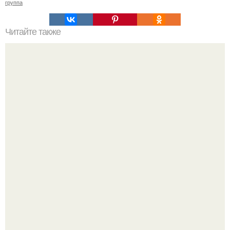
группа
Читайте также
Фитнес-коктейли. Рецепты жиросжигающих коктейлей.
"Начался новый роман?