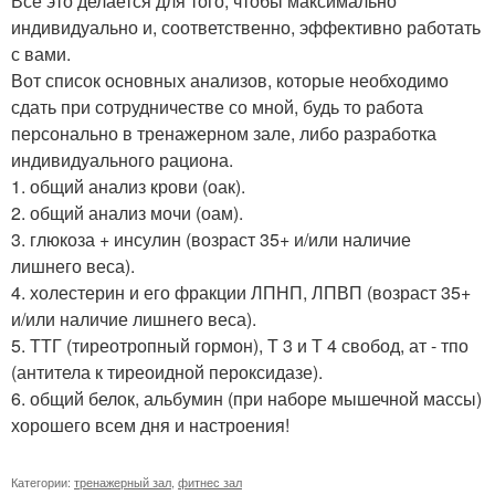
Все это делается для того, чтобы максимально
индивидуально и, соответственно, эффективно работать
с вами.
Вот список основных анализов, которые необходимо
сдать при сотрудничестве со мной, будь то работа
персонально в тренажерном зале, либо разработка
индивидуального рациона.
1. общий анализ крови (оак).
2. общий анализ мочи (оам).
3. глюкоза + инсулин (возраст 35+ и/или наличие
лишнего веса).
4. холестерин и его фракции ЛПНП, ЛПВП (возраст 35+
и/или наличие лишнего веса).
5. ТТГ (тиреотропный гормон), Т 3 и Т 4 свобод, ат - тпо
(антитела к тиреоидной пероксидазе).
6. общий белок, альбумин (при наборе мышечной массы)
хорошего всем дня и настроения!
Категории:
тренажерный зал
,
фитнес зал