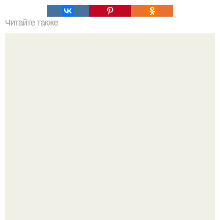
Читайте также
Твой рост о тебе много нового расскажет!
Слышали, что есть перед сном - это зло?