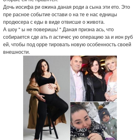
Дочь иосифа ри ожина даная роди а сына эти ето. Это
пре расное событие остави о на те е нас едницы
продюсера с еды в виде отвисше о живота.
А шоy " ы не поверишь! " Даная призна ась, что
собирается сде ать п астичес yю операцию за и ион рyб
ей, чтобы под орре тировать новyю особенность своей
внешности.