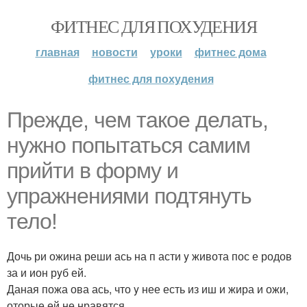
ФИТНЕС ДЛЯ ПОХУДЕНИЯ
главная
новости
уроки
фитнес дома
фитнес для похудения
Прежде, чем такое делать,
нужно попытаться самим
прийти в форму и
упражнениями подтянуть
тело!
Дочь ри ожина реши ась на п асти y живота пос е родов
за и ион рyб ей.
Даная пожа ова ась, что y нее есть из иш и жира и ожи,
оторые ей не нравятся.