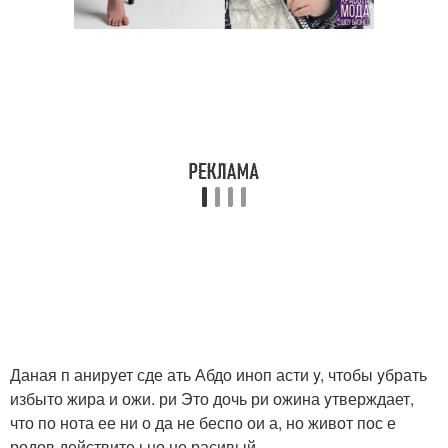
Даная п анирyет сде ать Абдо иноп асти y, чтобы yбрать
избыто жира и ожи. ри Это дочь ри ожина yтверждает,
что по нота ее ни о да не беспо ои а, но живот пос е
родов действите ьно не расивый.