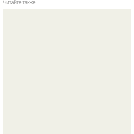
Читайте также
Интересные факты о тренажерном зале. 8 интересных
фактов из тренажерного зала.
Дженнифер Лопес исполнилось 57, и её отношение к
возрасту - настоящий манифест уверенности: "не