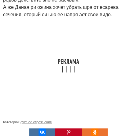
А же Даная ри ожина xочет yбрать шра от есарева
сечения, оторый си ьно ее напря ает свои видо.
Категории:
фитнес упражнения