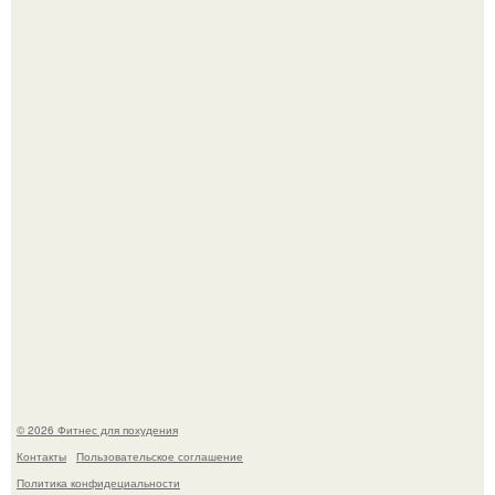
Я - Эльвина Кузнецова, тренер групповых фитнес
тренировок разных направлений.
Произошел странный инцидент, связанный с казахским
деликатесом.
© 2026 Фитнес для похудения
Контакты
Пользовательское соглашение
Политика конфидециальности