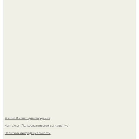
Сон, физическая активность, питание и эмоциональное
состояние!
Хочешь в ЗАЛ? Всем привет!
© 2026 Фитнес для похудения
Контакты
Пользовательское соглашение
Политика конфидециальности