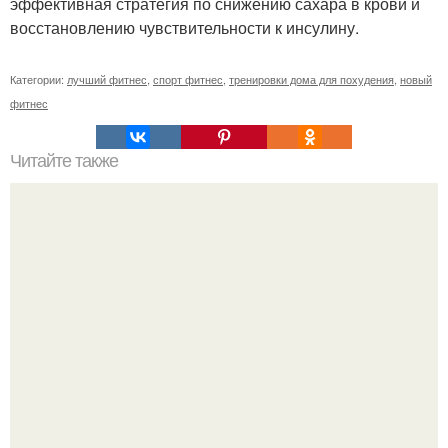
эффективная стратегия по снижению сахара в крови и
восстановлению чувствительности к инсулину.
Категории:
лучший фитнес
,
спорт фитнес
,
тренировки дома для похудения
,
новый
фитнес
Читайте также
Сколько раз нужно делать планку, чтобы похудеть.
Сколько раз в день делать планку —, чтобы был
результат для похудения