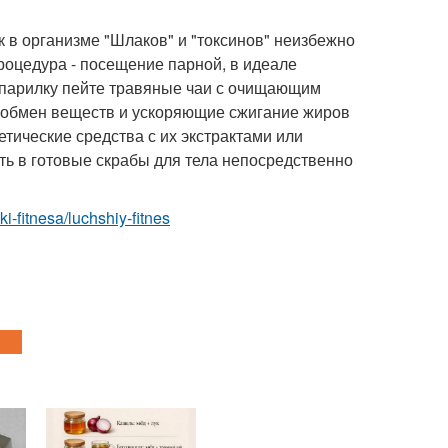
к в организме "Шлаков" и "токсинов" неизбежно
процедура - посещение парной, в идеале
 парилку пейте травяные чаи с очищающим
 обмен веществ и ускоряющие сжигание жиров
етические средства с их экстрактами или
ь в готовые скрабы для тела непосредственно
ki-fitnesa/luchshiy-fitnes