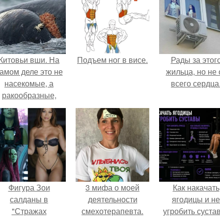
Китовьи вши. На
Подъем ног в висе.
Рады за этог
амом деле это не
жильца, но не 
насекомые, а
всего сердца
ракообразные,
относящиеся к
бокоплавам.
Фигура Зои
3 мифа о моей
Как накачать
салданы в
деятельности
ягодицы и не
"Стражах
смехотерапевта.
угробить суста