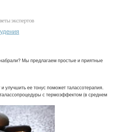
веты экспертов
худения
е набрали? Мы предлагаем простые и приятные
у и улучшить ее тонус поможет талассотерапия.
е талассопроцедуры с термоэффектом (в среднем