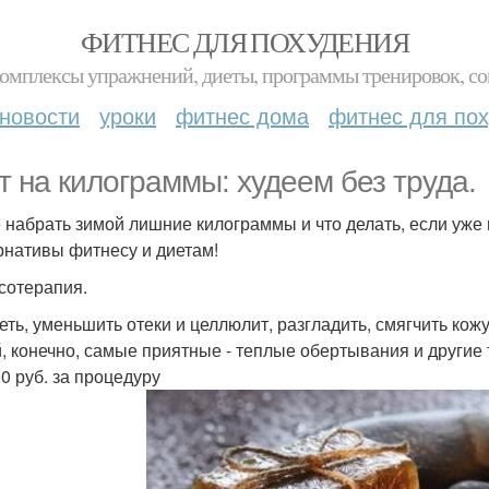
ФИТНЕС ДЛЯ ПОХУДЕНИЯ
комплексы упражнений, диеты, программы тренировок, со
новости
уроки
фитнес дома
фитнес для по
т на килограммы: худеем без труда.
е набрать зимой лишние килограммы и что делать, если уж
рнативы фитнесу и диетам!
сотерапия.
еть, уменьшить отеки и целлюлит, разгладить, смягчить кож
, конечно, самые приятные - теплые обертывания и други
00 руб. за процедуру