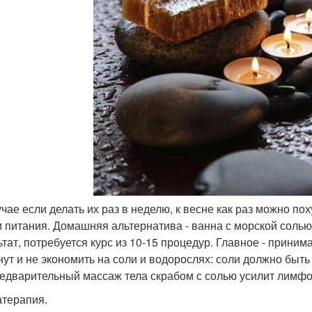
лучае если делать их раз в неделю, к весне как раз можно п
 питания. Домашняя альтернатива - ванна с морской солью 
ьтат, потребуется курс из 10-15 процедур. Главное - приним
нут и не экономить на соли и водорослях: соли должно быть 
предварительный массаж тела скрабом с солью усилит лим
терапия.