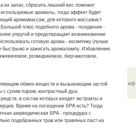
на их запах, сбросить лишний вес поможет
 используемые ароматы, тогда эффект будет
ющий аромамассаж, для которого массажист
 Большой плюс подобного арома - похудения -
более упругой и предотвращает возникновение
спользовать готовую арома - косметику (лучше
ее быстрым) и зажигать аромалампу. Избавлению
жжевеловое, розмариновое, бергамотовое,
⇨
медляющим обмен веществ и вызывающим застой
 с сухим паром, контрастный душ,
едств, в состав которых входят экстракты и
 перцев. Время на посещение SPA есть? Тогда
иятная аюрведическая SPA - процедура с
льно подобранных трав или травяных паст на