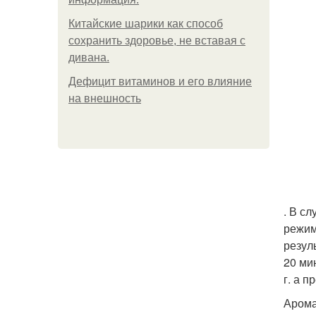
Китайские шарики как способ
сохранить здоровье, не вставая с
дивана.
Дефицит витаминов и его влияние
на внешность
. В с
режим
резул
20 ми
г. а 
Арома