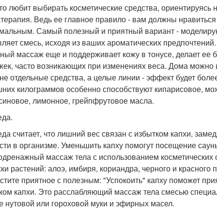
кто любит выбирать косметические средства, ориентируясь 
терапия. Ведь ее главное правило - вам должны нравиться
мальным. Самый полезный и приятный вариант - моделиру
вляет смесь, исходя из ваших ароматических предпочтений.
ный массаж еще и поддерживает кожу в тонусе, делает ее 
жек, часто возникающих при изменениях веса. Дома можно и
 не отдельные средства, а целые линии - эффект будет бол
шних килограммов особенно способствуют кипарисовое, мо
синовое, лимонное, грейпфрутовое масла.
да.
да считает, что лишний вес связан с избытком капхи, за
сти в организме. Уменьшить капху помогут посещение сауны
дренажный массаж тела с использованием косметических ср
ки растений: алоэ, имбиря, кориандра, черного и красного
стите приятное с полезным: "Успокоить" капху поможет пр
ком капхи. Это расслабляющий массаж тела смесью специа
е нутовой или гороховой муки и эфирных масел.