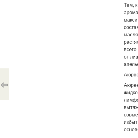
Тем, 
арома
макси
соста
масля
растя
всего
от ли
апель
Аюрве
⇦
Аюрве
жидко
лимфо
вытяж
совме
избыт
основ