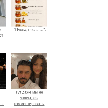
о
-"Пчела, пчела …".
от
.
Тут даже мы не
знаем, как
вы.
комментировать.