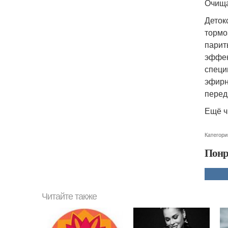
Очища
Деток
тормо
парит
эффек
специ
эфирн
перед
Ещё ч
Категори
Понр
Читайте также