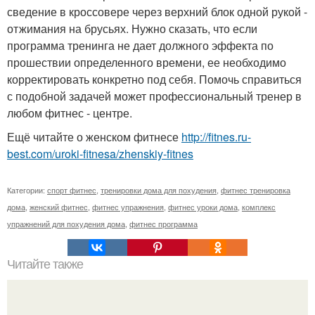
сведение в кроссовере через верхний блок одной рукой -
отжимания на брусьях. Нужно сказать, что если
программа тренинга не дает должного эффекта по
прошествии определенного времени, ее необходимо
корректировать конкретно под себя. Помочь справиться
с подобной задачей может профессиональный тренер в
любом фитнес - центре.
Ещё читайте о женском фитнесе
http://fitnes.ru-
best.com/uroki-fitnesa/zhenskiy-fitnes
Категории:
спорт фитнес
,
тренировки дома для похудения
,
фитнес тренировка
дома
,
женский фитнес
,
фитнес упражнения
,
фитнес уроки дома
,
комплекс
упражнений для похудения дома
,
фитнес программа
Читайте также