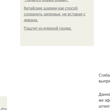
Китайские шарики как способ
сохранить здоровье, не вставая с
дивана.
Паштет из куриной грудки.
Сгиба
выпря
Данно
же эф
штанг
⇦