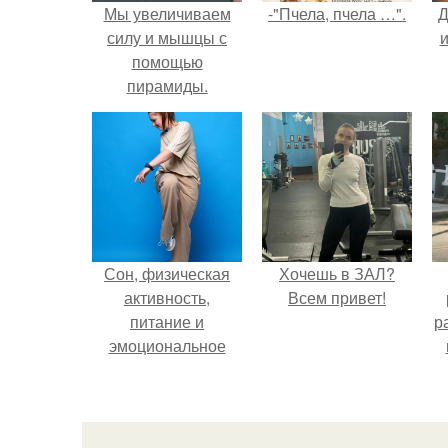
Мы увеличиваем
-"Пчела, пчела …".
Д
силу и мышцы с
и
помощью
пирамиды.
Сон, физическая
Хочешь в ЗАЛ?
активность,
Всем привет!
питание и
р
эмоциональное
состояние!