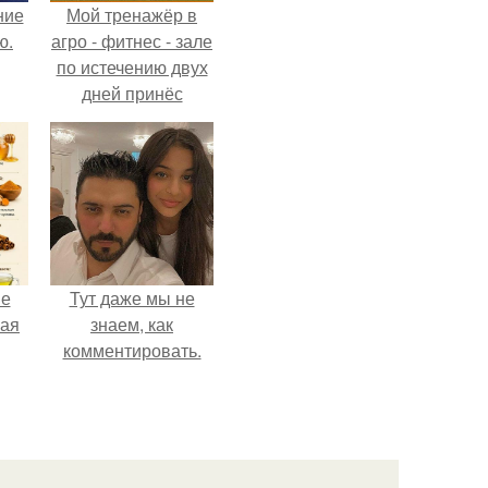
ние
Мой тренажёр в
ю.
агро - фитнес - зале
по истечению двух
дней принёс
ощутимый
результат.
не
Тут даже мы не
ная
знаем, как
комментировать.
ля
ков