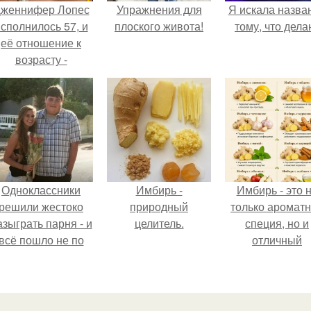
женнифер Лопес
Упражнения для
Я искала назва
сполнилось 57, и
плоского живота!
тому, что дела
её отношение к
возрасту -
настоящий
манифест
уверенности: "не
говорите, что я
отлично выгляжу
для 57.
Одноклассники
Имбирь -
Имбирь - это 
решили жестоко
природный
только аромат
азыграть парня - и
целитель.
специя, но и
всё пошло не по
отличный
плану.
ингредиент д
полезных напит
и блюд.