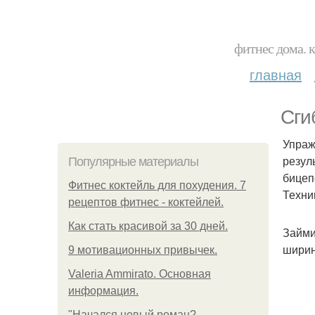
фитнес дома. 
главная
Сги
Упраж
резул
Популярные материалы
бицеп
Фитнес коктейль для похудения. 7
Техни
рецептов фитнес - коктейлей.
Как стать красивой за 30 дней.
Займи
ширин
9 мотивационных привычек.
Valeria Ammirato. Основная
информация.
"Начался новый роман?