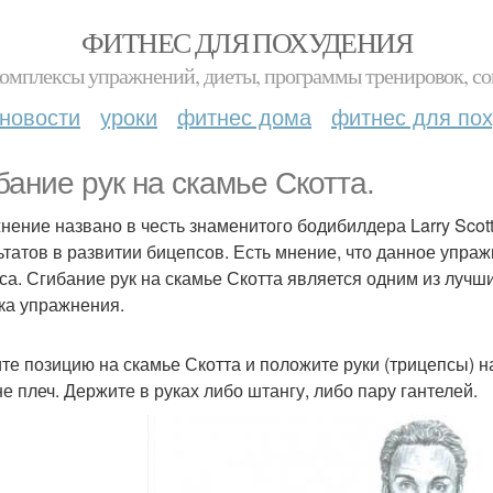
ФИТНЕС ДЛЯ ПОХУДЕНИЯ
комплексы упражнений, диеты, программы тренировок, со
новости
уроки
фитнес дома
фитнес для по
бание рук на скамье Скотта.
нение названо в честь знаменитого бодибилдера Larry Scot
ьтатов в развитии бицепсов. Есть мнение, что данное упра
са. Сгибание рук на скамье Скотта является одним из лучш
ка упражнения.
те позицию на скамье Скотта и положите руки (трицепсы) н
е плеч. Держите в руках либо штангу, либо пару гантелей.