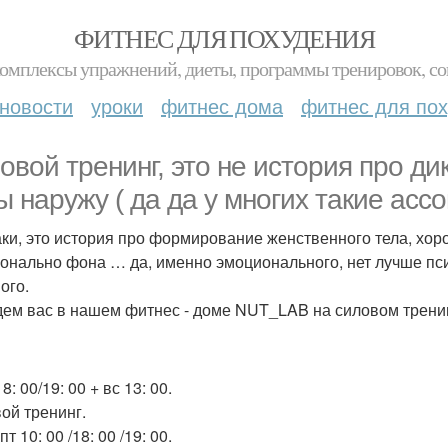
ФИТНЕС ДЛЯ ПОХУДЕНИЯ
комплексы упражнений, диеты, программы тренировок, со
новости
уроки
фитнес дома
фитнес для по
овой тренинг, это не история про ди
ы наружу ( да да у многих такие асс
аки, это история про формирование женственного тела, хо
онально фона … да, именно эмоционального, нет лучше пси
ого.
ем вас в нашем фитнес - доме NUT_LAB на силовом трени
18: 00/19: 00 + вс 13: 00.
ой тренинг.
пт 10: 00 /18: 00 /19: 00.