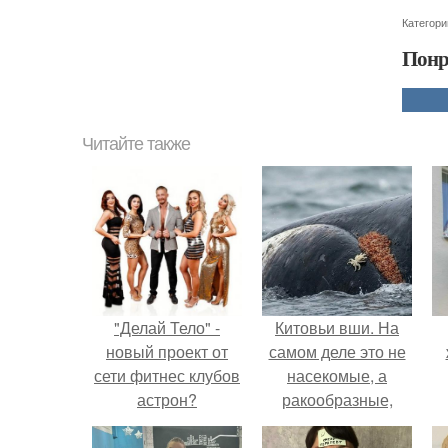
Категори
Понр
Читайте также
"Делай Тело" -
Китовьи вши. На
новый проект от
самом деле это не
сети фитнес клубов
насекомые, а
астрон?
ракообразные,
относящиеся к
бокоплавам.