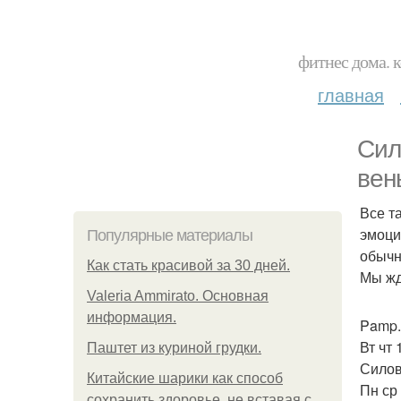
фитнес дома. 
главная
Сил
вен
Все т
эмоци
Популярные материалы
обычн
Как стать красивой за 30 дней.
Мы жд
Valeria Ammirato. Основная
информация.
Pamp.
Вт чт 
Паштет из куриной грудки.
Силов
Китайские шарики как способ
Пн ср 
сохранить здоровье, не вставая с