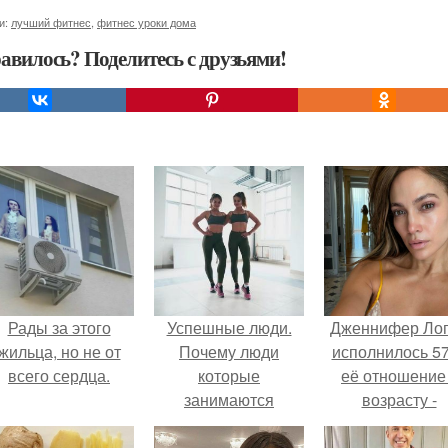
и:
лучший фитнес
,
фитнес уроки дома
авилось? Поделитесь с друзьями!
Рады за этого
Успешные люди.
Дженнифер Ло
жильца, но не от
Почему люди
исполнилось 57
всего сердца.
которые
её отношение
занимаются
возрасту -
спортом всегда
настоящий
будут успешные и
манифест