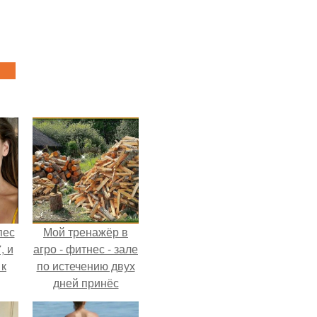
пес
Мой тренажёр в
, и
агро - фитнес - зале
 к
по истечению двух
дней принёс
ощутимый
результат.