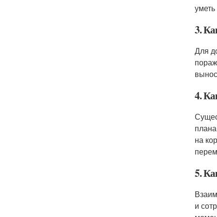
уметь
3. К
Для д
пораж
вынос
4. Ка
Сущес
плана
на ко
перем
5. К
Взаим
и сот