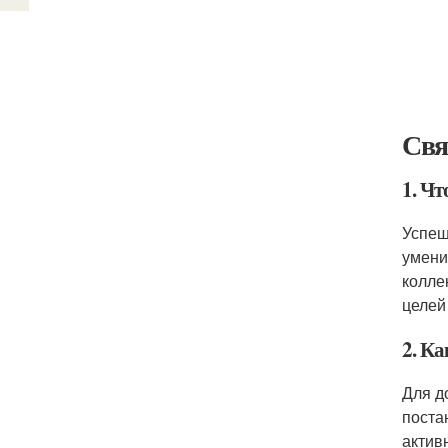
Свя
1. Ч
Успеш
умени
колле
целей
2. К
Для д
поста
актив