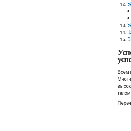
У
У
К
В
Усп
усп
Всем 
Многи
высок
телом
Переч