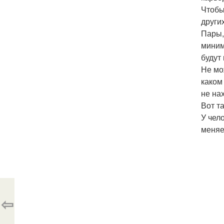
Чтобы
други
Пары,
миним
будут 
Не мо
каком
не на
Вот т
У чел
меняе
⇦