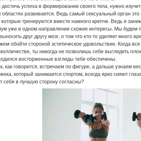
 достичь успеха в формировании своего тела, нужно изучит
х областях развивается. Ведь самый сексуальный орган это е
 которые тренируются вместе намного крепче. Ведь я заним
ум уже в одном направлении схожие интересы. Мы будем пон
выносить друг другу мозг, о том что кто-то удиляет много вр
жем обойти стороной эстетическое удовольствие. Когда все 
 колличестве, ты никогда не позволишь себе выглядеть плох
ходился восторженные взгляды тебе обеспечены.
ак, как говорится, встречаем по фигуре, а дальше узнаем ве
овека, который занимается спортом, всегда ярко сияют глаз
т себя в лучшую сторону согласны?