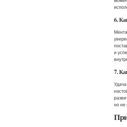
момен
испол
6. Ка
Мента
увере
поста
и усп
внутр
7. Ка
Удача
насто
разви
но не
При