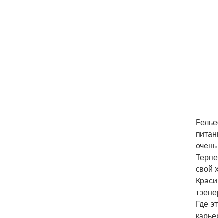
Релье
питан
очень
Терпе
свой 
Краси
трене
Где э
карье