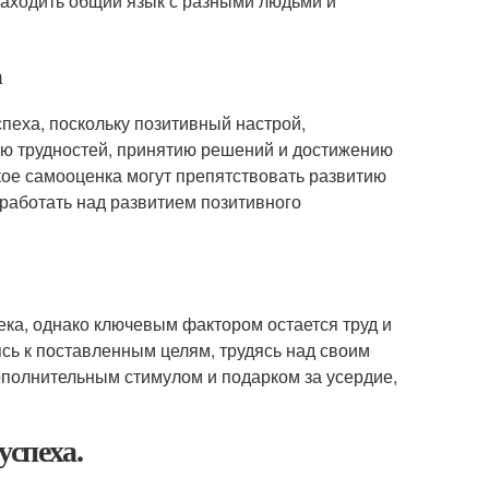
находить общий язык с разными людьми и
а
пеха, поскольку позитивный настрой,
ию трудностей, принятию решений и достижению
кое самооценка могут препятствовать развитию
 работать над развитием позитивного
ека, однако ключевым фактором остается труд и
сь к поставленным целям, трудясь над своим
ополнительным стимулом и подарком за усердие,
спеха.