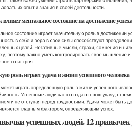
ты. Также важно умение строить партнерские отношения, 
ьзовать их опыт и знания в своей деятельности.
к влияет ментальное состояние на достижение успех
льное состояние играет значительную роль в достижении ус
нность в себе и вера в свои силы способствуют преодолен
вленных целей. Негативные мысли, страхи, сомнения и низ
еху, поэтому важно уметь контролировать свое мышление и
еннего настроя.
кую роль играет удача в жизни успешного человека
 может играть определенную роль в жизни успешного челов
йчивость. Успешные люди часто создают свою удачу, стремя
тием и не отступая перед трудностями. Удача может быть д
 является главным фактором, определяющим успех.
вычки успешных людей. 12 привычек у