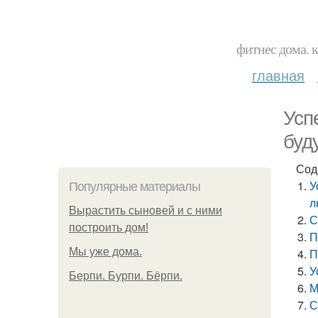
фитнес дома. 
главная
Усп
буд
Сод
У
Популярные материалы
л
Вырастить сыновей и с ними
С
построить дом!
П
Мы уже дома.
П
У
Берпи. Бурпи. Бёрпи.
М
С