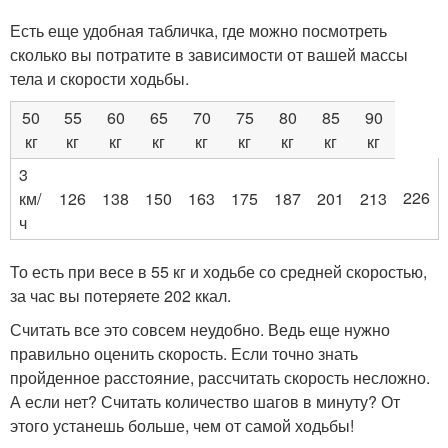
Есть еще удобная табличка, где можно посмотреть
сколько вы потратите в зависимости от вашей массы
тела и скорости ходьбы.
50
55
60
65
70
75
80
85
90
кг
кг
кг
кг
кг
кг
кг
кг
кг
3
226
км/
126
138
150
163
175
187
201
213
ч
То есть при весе в 55 кг и ходьбе со средней скоростью,
за час вы потеряете 202 ккал.
Считать все это совсем неудобно. Ведь еще нужно
правильно оценить скорость. Если точно знать
пройденное расстояние, рассчитать скорость несложно.
А если нет? Считать количество шагов в минуту? От
этого устанешь больше, чем от самой ходьбы!