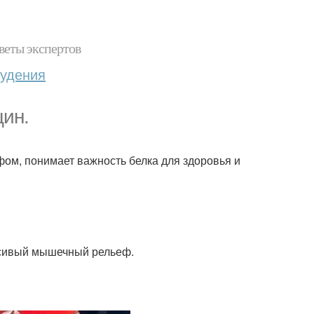
веты экспертов
худения
ин.
фом, понимает важность белка для здоровья и
асивый мышечный рельеф.