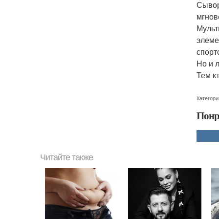
Сывор
мгнов
Мульт
элеме
спорт
Но и 
Тем кт
Категори
Понр
Читайте также