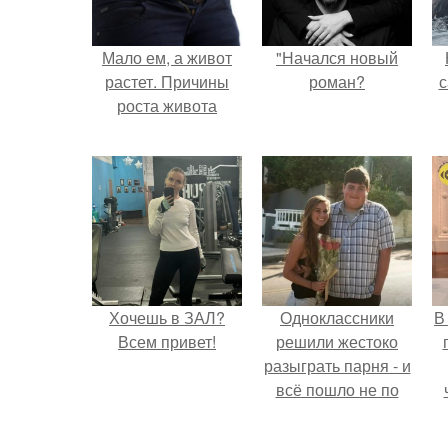
Мало ем, а живот
"Начался новый
растет. Причины
роман?
с
роста живота
Хочешь в ЗАЛ?
Одноклассники
В
Всем привет!
решили жестоко
разыграть парня - и
всё пошло не по
плану.
э