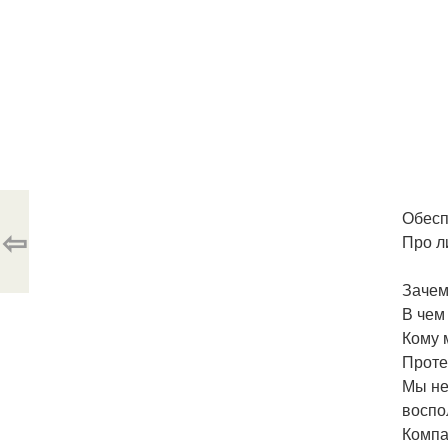
Обесп
⇦
Про л
Зачем
В чем
Кому 
Проте
Мы не
воспо
Компа