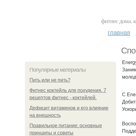
фитнес дома. 
главная
Спо
Energy
Заним
Популярные материалы
молод
Пить или не пить?
Фитнес коктейль для похудения. 7
С Ene
рецептов фитнес - коктейлей.
Добит
Дефицит витаминов и его влияние
Ускор
на внешность
Воспо
Правильное питание: основные
Подде
принципы и советы