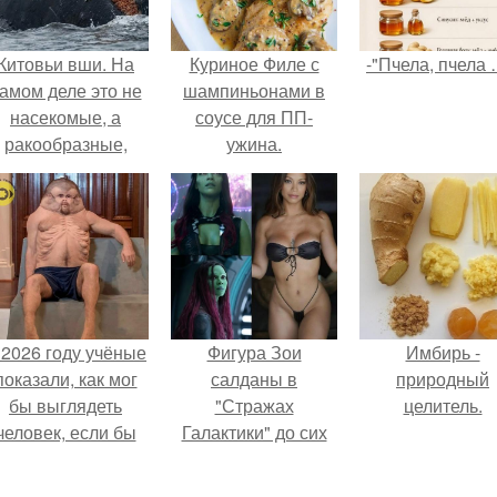
Китовьи вши. На
Куриное Филе с
-"Пчела, пчела 
амом деле это не
шампиньонами в
насекомые, а
соусе для ПП-
ракообразные,
ужина.
относящиеся к
бокоплавам.
 2026 году учёные
Фигура Зои
Имбирь -
показали, как мог
салданы в
природный
бы выглядеть
"Стражах
целитель.
человек, если бы
Галактики" до сих
его тело
пор вызывает
волюционировало
восхищение.