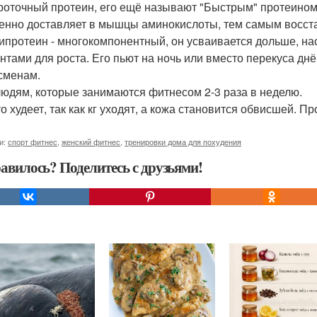
оточный протеин, его ещё называют "Быстрым" протеином, 
енно доставляет в мышцы аминокислоты, тем самым восста
ипротеин - многокомпонентный, он усваивается дольше,
нтами для роста. Его пьют на ночь или вместо перекуса днё
сменам.
людям, которые занимаются фитнесом 2-3 раза в неделю.
о худеет, так как кг уходят, а кожа становится обвисшей. Пр
и:
спорт фитнес
,
женский фитнес
,
тренировки дома для похудения
авилось? Поделитесь с друзьями!