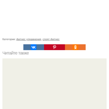
Категории:
фитнес упражнения
,
спорт фитнес
Читайте также
Здоровые продукты, от которых можно поправиться!