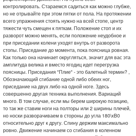
контролировать. Стараемся садиться как можно глубже,
но не отрывайте при этом пятки от пола. На протяжении
всего упражнения стоять нужно на всей стопе, центр
тяжести чуть смещен к пяткам. Положение стоп и их
разворот можно менять, если положение неудобное и
при приседании колени уходят внутрь от разворота
стопы. Приседание до момента, пока поясница ровная.
Как только она начинает округляться, значит для вас эта
амплитуда велика и вместо ягодиц идет перегрузка
поясницы. Приседания "Плие" - это балетный термин? ,
Обозначающий сгибание одной либо обеих ног,
приседание на двух либо на одной ноге. Здесь
совершенно другая техника выполнения. Вариаций
много. В том случае, если мы берем широкую позицию,
то так же ставим ноги на полторы или 2 ширины плечей,
но носки разворачиваем в стороны до угла 180\xB0
относительно друг к другу. Спину держим максимально
ровно. Движение начинаем со сгибания в коленном