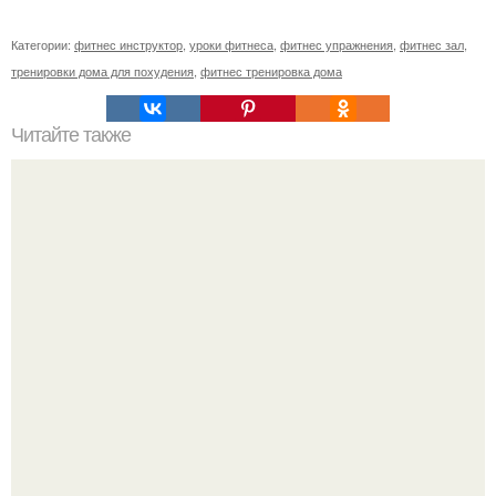
Категории:
фитнес инструктор
,
уроки фитнеса
,
фитнес упражнения
,
фитнес зал
,
тренировки дома для похудения
,
фитнес тренировка дома
Читайте также
Куда сходить в Тюмени. 20 Лучших мест в Тюмени, куда
можно сходить с маленьким ребенком