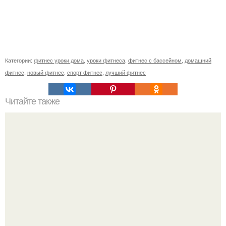
Категории:
фитнес уроки дома
,
уроки фитнеса
,
фитнес с бассейном
,
домашний
фитнес
,
новый фитнес
,
спорт фитнес
,
лучший фитнес
Читайте также
Ешьте 2 банана в день - и это изменит вашу жизнь!