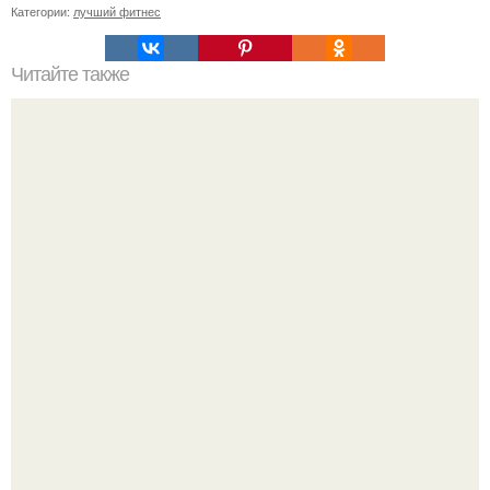
Категории:
лучший фитнес
Читайте также
Можно ли при диете есть арбуз. Типы­ диеты на арбузах
"Начался новый роман?