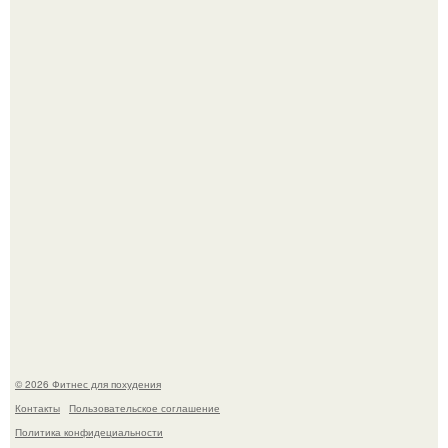
Как накачать ягодицы и не угробить суставы.
Имбирь - это не только ароматная специя, но и отличный
ингредиент для полезных напитков и блюд.
© 2026 Фитнес для похудения
Контакты
Пользовательское соглашение
Политика конфидециальности