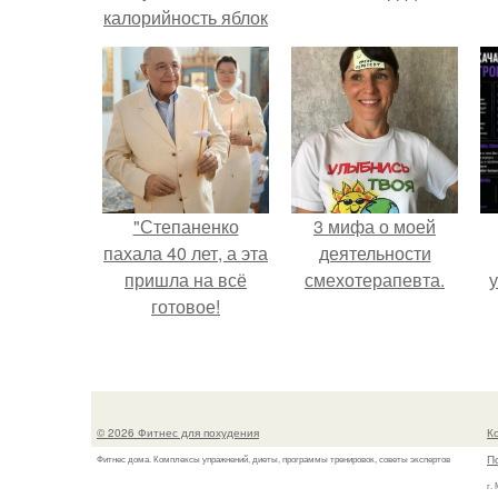
калорийность яблок
"Степаненко
3 мифа о моей
пахала 40 лет, а эта
деятельности
пришла на всё
смехотерапевта.
у
готовое!
© 2026 Фитнес для похудения
К
П
Фитнес дома. Комплексы упражнений, диеты, программы тренировок, советы экспертов
г.