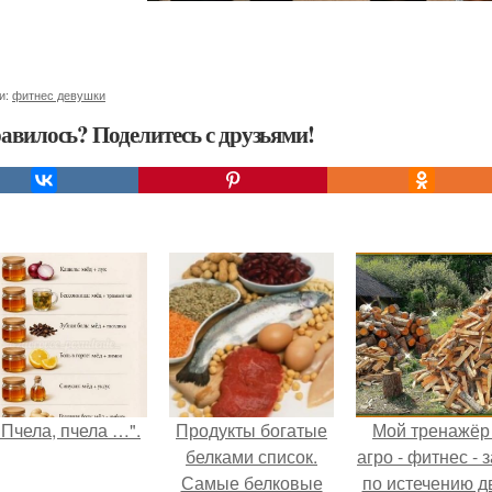
и:
фитнес девушки
авилось? Поделитесь с друзьями!
"Пчела, пчела …".
Продукты богатые
Мой тренажёр
белками список.
агро - фитнес - 
Самые белковые
по истечению д