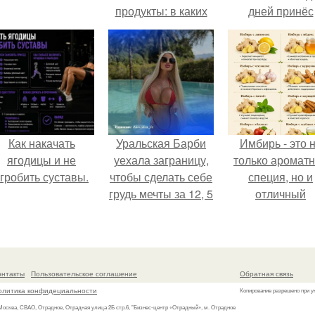
продукты: в каких
дней принёс
продуктах очень
ощутимый
много белка?
результат.
Как накачать
Уральская Барби
Имбирь - это 
ягодицы и не
уехала заграницу,
только аромат
гробить суставы.
чтобы сделать себе
специя, но и
грудь мечты за 12, 5
отличный
тыс.
ингредиент д
полезных напит
и блюд.
онтакты
Пользовательское соглашение
Обратная связь
олитика конфидециальности
Копирование разрешено при у
 Москва, СВАО, Отрадное, Отрадная улица 2Б стр.6, "Бизнес-центр «Отрадный», м. Отрадное