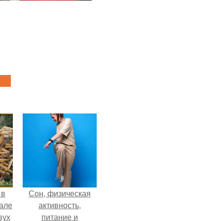
 в
Сон, физическая
зале
активность,
вух
питание и