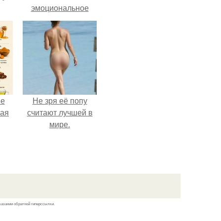
эмоциональное
состояние!
не
Не зря её попу
ная
считают лучшей в
мире.
ля
ков
казании обратной гиперссылки.