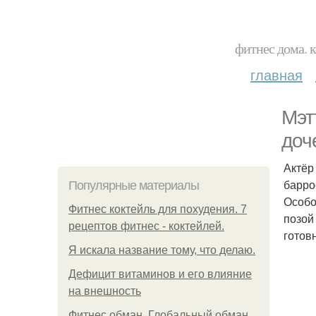
фитнес дома. 
главная
Мэт
доч
Актёр
барро
Популярные материалы
Особо
Фитнес коктейль для похудения. 7
позой
рецептов фитнес - коктейлей.
готов
Я искала название тому, что делаю.
Дефицит витаминов и его влияние
на внешность
Фитнес обман. Глобальный обман