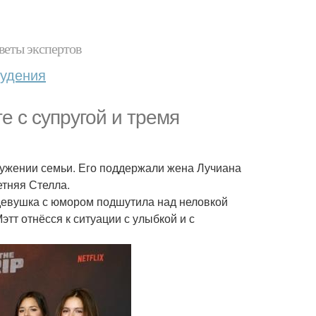
веты экспертов
худения
е с супругой и тремя
ружении семьи. Его поддержали жена Лучиана
етняя Стелла.
 девушка с юмором подшутила над неловкой
этт отнёсся к ситуации с улыбкой и с