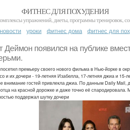
ФИТНЕС ДЛЯ ПОХУДЕНИЯ
комплексы упражнений, диеты, программы тренировок, со
новости
уроки
фитнес дома
фитнес для по
т Деймон появился на публике вмест
ерьми.
 посетил премьеру своего нового фильма в Нью-йорке в ок
со и их дочери - 19-летняя Изабелла, 17-летняя джиа и 15-л
е внимание гостей привлекла джиа. По данным Daily Mail,
 отца на красной дорожке и даже точно её спародировала. М
ностью поддержал шутку дочери