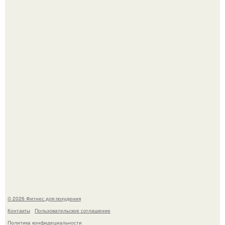
3 мифа о моей деятельности смехотерапевта.
Уральская Барби уехала заграницу, чтобы сделать себе
грудь мечты за 12, 5 тыс.
© 2026 Фитнес для похудения
Контакты
Пользовательское соглашение
Политика конфидециальности