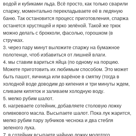
водой и кубиками льда. Всё просто, как только сварили
спаржу, моментально перекладываете её в ледяную
баню. Так остановится процесс приготовления, спаржа
останется хрустящей и ярко зелёной. Такой же трюк
можно делать с брокколи, фасолью, горошком (в
стручках.
3. через пару минут выложите спаржу на бумажное
полотенце, чтоб избавиться от лишней влаги.
4. мы ставим вариться яйца (по одному на порцию.
Можете приготовить их любимым способом. Это может
быть пашот, яичница или варёное в смятку (тогда в
холодной воде доводим до кипения и три минуты ждем,
сливаем кипяток и заливаем холодную воду.
5. мелко рубим шалот.
6. нагреваете сотейник, добавляете столовую ложку
оливкового масла. Высыпаете шалот. Пока лук жарится,
мелко рубим пару зубчиков чеснока и два стебля
зеленого лука.
7. в сотейник всыпаете чайную ложку молотого