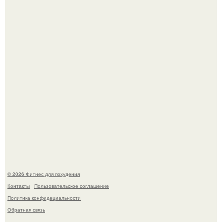
Мой тренажёр в агро - фитнес - зале по истечению двух
дней принёс ощутимый результат.
Сон, физическая активность, питание и эмоциональное
состояние!
© 2026 Фитнес для похудения
Контакты
Пользовательское соглашение
Политика конфидециальности
Обратная связь