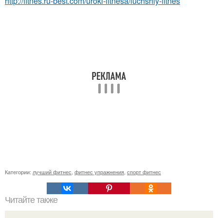
http://fitnes.ru-best.com/uroki-fitnesa/luchshiy-fitnes
Категории:
лучший фитнес
,
фитнес упражнения
,
спорт фитнес
Читайте также