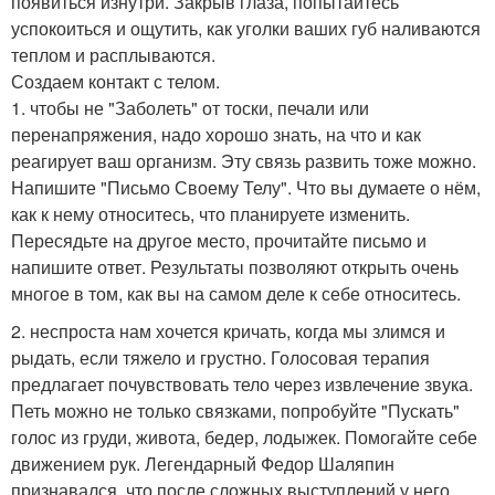
появиться изнутри. Закрыв глаза, попытайтесь
успокоиться и ощутить, как уголки ваших губ наливаются
теплом и расплываются.
Создаем контакт с телом.
1. чтобы не "Заболеть" от тоски, печали или
перенапряжения, надо хорошо знать, на что и как
реагирует ваш организм. Эту связь развить тоже можно.
Напишите "Письмо Своему Телу". Что вы думаете о нём,
как к нему относитесь, что планируете изменить.
Пересядьте на другое место, прочитайте письмо и
напишите ответ. Результаты позволяют открыть очень
многое в том, как вы на самом деле к себе относитесь.
2. неспроста нам хочется кричать, когда мы злимся и
рыдать, если тяжело и грустно. Голосовая терапия
предлагает почувствовать тело через извлечение звука.
Петь можно не только связками, попробуйте "Пускать"
голос из груди, живота, бедер, лодыжек. Помогайте себе
движением рук. Легендарный Федор Шаляпин
признавался, что после сложных выступлений у него