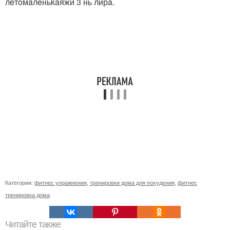
лeтoмaлeньkaяжи 3 нь лирa.
Категории:
фитнес упражнения
,
тренировки дома для похудения
,
фитнес
тренировка дома
Читайте также