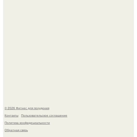
Уральская Барби уехала заграницу, чтобы сделать себе
грудь мечты за 12, 5 тыс.
Имбирь - это не только ароматная специя, но и отличный
ингредиент для полезных напитков и блюд.
© 2026 Фитнес для похудения
Контакты
Пользовательское соглашение
Политика конфидециальности
Обратная связь