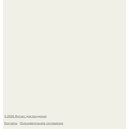
Сергей соседов показал свою скромную дачу - и удивил
поклонников.
Не зря её попу считают лучшей в мире.
© 2026 Фитнес для похудения
Контакты
Пользовательское соглашение