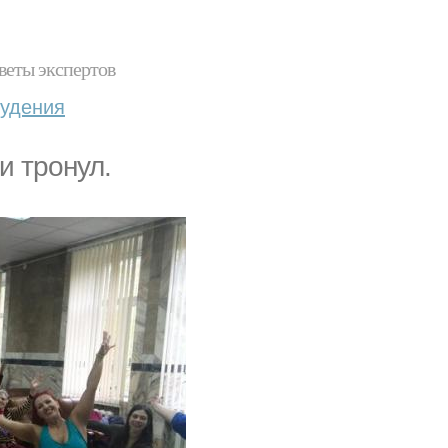
веты экспертов
худения
и тронул.