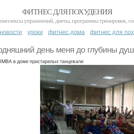
ФИТНЕС ДЛЯ ПОХУДЕНИЯ
комплексы упражнений, диеты, программы тренировок, со
новости
уроки
фитнес дома
фитнес для по
одняшний день меня до глубины душ
MBА в доме пристарелых танцевали