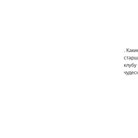
. Как
старш
клубу
чудес