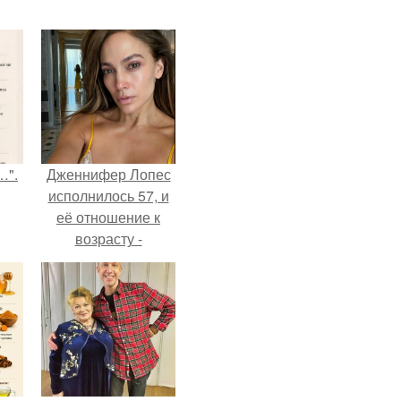
…".
Дженнифер Лопес
исполнилось 57, и
её отношение к
возрасту -
настоящий
манифест
уверенности: "не
говорите, что я
отлично выгляжу
для 57.