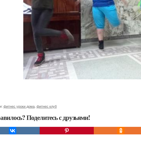
и:
фитнес уроки дома
,
фитнес клуб
авилось? Поделитесь с друзьями!