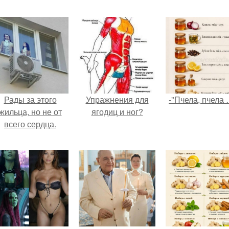
Рады за этого
Упражнения для
-"Пчела, пчела 
жильца, но не от
ягодиц и ног?
всего сердца.