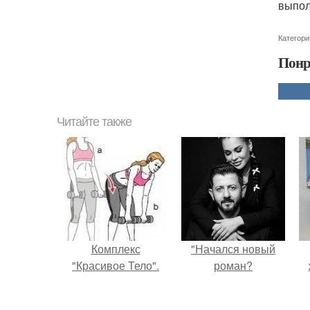
выпол
Категори
Понр
Читайте также
Комплекс
"Начался новый
"Красивое Тело".
роман?