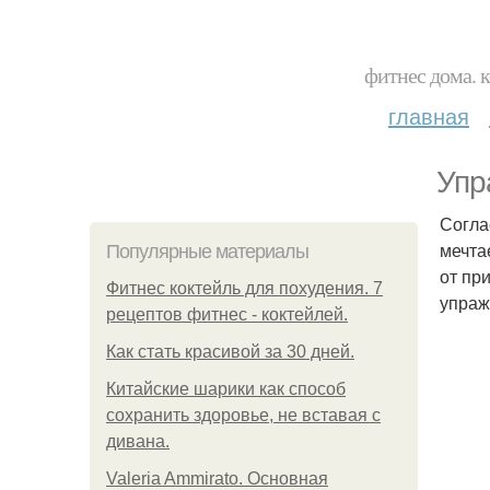
фитнес дома. 
главная
Упр
Согла
мечта
Популярные материалы
от пр
Фитнес коктейль для похудения. 7
упраж
рецептов фитнес - коктейлей.
Как стать красивой за 30 дней.
Китайские шарики как способ
сохранить здоровье, не вставая с
дивана.
Valeria Ammirato. Основная