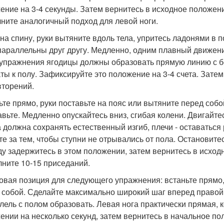
ение на 3-4 секунды. Затем вернитесь в исходное положени
ните аналогичный подход для левой ноги.
 на спину, руки вытяните вдоль тела, упритесь ладонями в п
параллельны друг другу. Медленно, одним плавный движени
 упражнения ягодицы должны образовать прямую линию с бе
ты к полу. Зафиксируйте это положение на 3-4 счета. Затем
вторений.
ьте прямо, руки поставьте на пояс или вытяните перед соб
вьте. Медленно опускайтесь вниз, сгибая колени. Двигайтесь
 должна сохранять естественный изгиб, плечи - оставатьс
те за тем, чтобы ступни не отрывались от пола. Остановите
ду задержитесь в этом положении, затем вернитесь в исход
ните 10-15 приседаний.
овая позиция для следующего упражнения: встаньте прямо, 
 собой. Сделайте максимально широкий шаг вперед правой 
лель с полом образовать. Левая нога практически прямая, к
ении на несколько секунд, затем вернитесь в начальное по