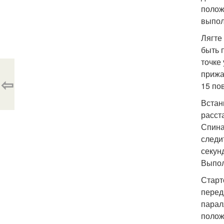
полож
выпол
Лягте
быть 
точке
прижа
⇦
15 по
Встан
расста
Спина
следи
секун
Выпол
Старт
перед
парал
полож