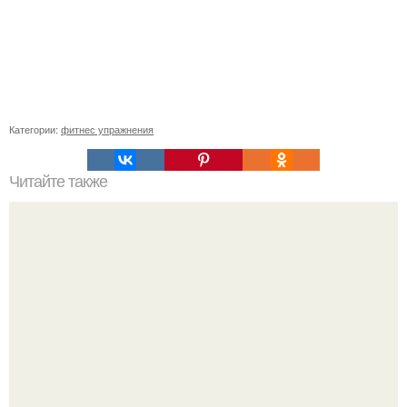
Категории:
фитнес упражнения
Читайте также
Отель дня: Boutique Spa Hotel Orchidea 4* (Болгария,
золотые пески).