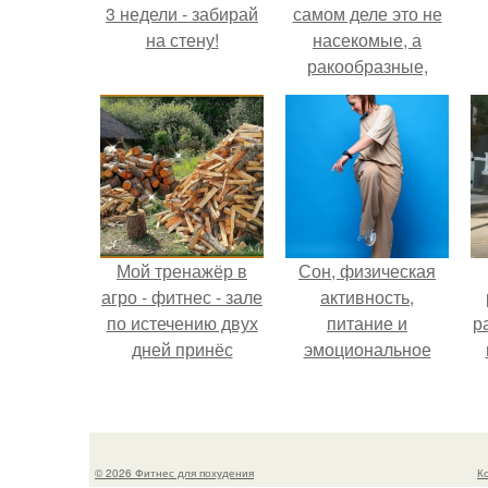
3 недели - забирай
самом деле это не
на стену!
насекомые, а
ракообразные,
относящиеся к
бокоплавам.
Мой тренажёр в
Сон, физическая
агро - фитнес - зале
активность,
по истечению двух
питание и
р
дней принёс
эмоциональное
ощутимый
состояние!
результат.
© 2026 Фитнес для похудения
К