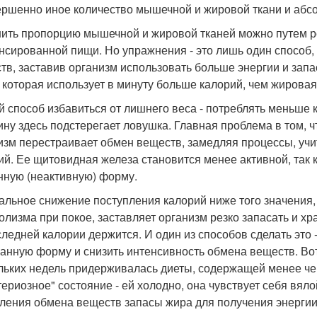
ершенно иное количество мышечной и жировой ткани и абс
ить пропорцию мышечной и жировой тканей можно путем р
нсированной пищи. Но упражнения - это лишь один способ,
тв, заставив организм использовать больше энергии и за
, которая использует в минуту больше калорий, чем жировая
й способ избавиться от лишнего веса - потреблять меньше к
ну здесь подстерегает ловушка. Главная проблема в том, ч
изм перестраивает обмен веществ, замедляя процессы, учи
ий. Ее щитовидная железа становится менее активной, так 
нную (неактивную) форму.
альное снижение поступления калорий ниже того значения
олизма при покое, заставляет организм резко запасать и хр
следней калории держится. И один из способов сделать эт
занную форму и снизить интенсивность обмена веществ. Вот
льких недель придерживалась диеты, содержащей менее чем
териозное" состояние - ей холодно, она чувствует себя вялой
ления обмена веществ запасы жира для получения энергии