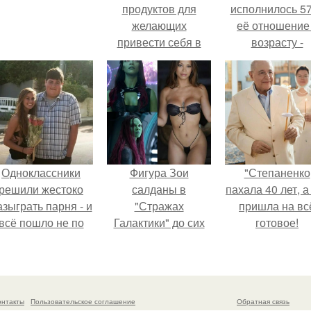
продуктов для
исполнилось 57
желающих
её отношение
привести себя в
возрасту -
форму!
настоящий
манифест
уверенности: "
говорите, что 
отлично выгля
для 57.
Одноклассники
Фигура Зои
"Степаненко
решили жестоко
салданы в
пахала 40 лет, а
азыграть парня - и
"Стражах
пришла на вс
всё пошло не по
Галактики" до сих
готовое!
плану.
пор вызывает
восхищение.
онтакты
Пользовательское соглашение
Обратная связь