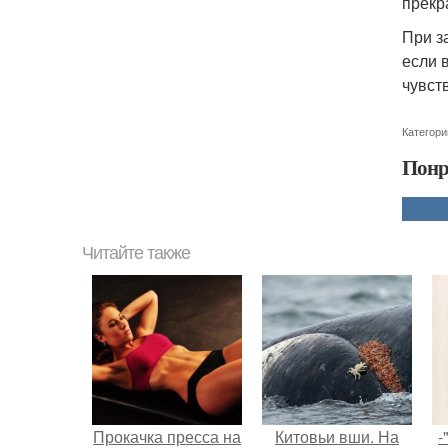
прекр
При з
если 
чувст
Категори
Понр
Читайте также
Прокачка пресса на
Китовьи вши. На
-