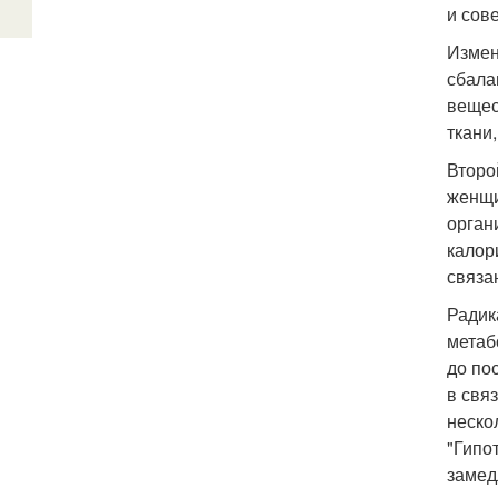
и сов
Измен
сбала
вещес
ткани
Второ
женщи
орган
калор
связа
Радик
метаб
до по
в свя
неско
"Гипо
замед