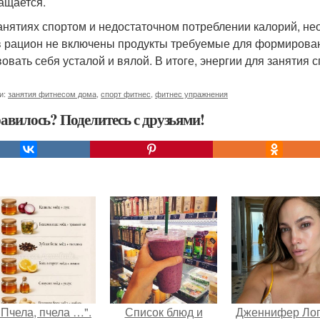
ащается.
анятиях спортом и недостаточном потреблении калорий, нео
в рацион не включены продукты требуемые для формирова
вовать себя усталой и вялой. В итоге, энергии для занятия с
и:
занятия фитнесом дома
,
спорт фитнес
,
фитнес упражнения
авилось? Поделитесь с друзьями!
"Пчела, пчела …".
Список блюд и
Дженнифер Ло