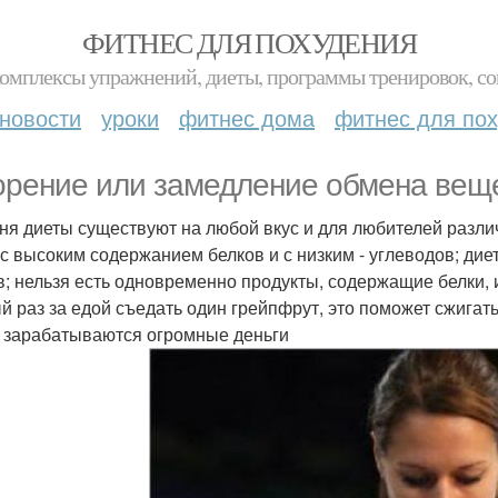
ФИТНЕС ДЛЯ ПОХУДЕНИЯ
комплексы упражнений, диеты, программы тренировок, со
новости
уроки
фитнес дома
фитнес для по
орение или замедление обмена вещ
ня диеты существуют на любой вкус и для любителей разли
 с высоким содержанием белков и с низким - углеводов; ди
в; нельзя есть одновременно продукты, содержащие белки,
й раз за едой съедать один грейпфрут, это поможет сжигат
 зарабатываются огромные деньги