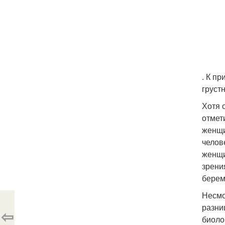
. К п
груст
Хотя 
отмет
женщи
челов
женщи
зрени
берем
Несмо
разни
⇦
биоло