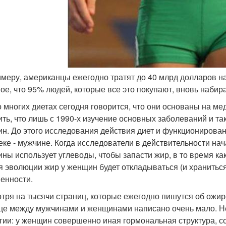
римеру, американцы ежегодно тратят до 40 млрд долларов н
ное, что 95% людей, которые все это покупают, вновь набир
о многих диетах сегодня говорится, что они основаны на м
ить, что лишь с 1990-х изучение основных заболеваний и та
н. До этого исследования действия диет и функционирова
еке - мужчине. Когда исследователи в действительности нач
ны использует углеводы, чтобы запасти жир, в то время как
я эволюции жир у женщин будет откладываться (и хранитьс
енности.
тря на тысячи страниц, которые ежегодно пишутся об ожир
це между мужчинами и женщинами написано очень мало. Не
гии: у женщин совершенно иная гормональная структура, 