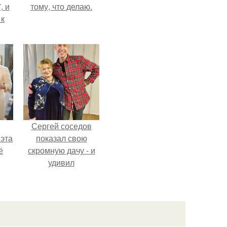
, и
тому, что делаю.
 к
не
я
жу
Сергей соседов
 эта
показал свою
ё
скромную дачу - и
удивил
поклонников.