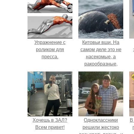
Упражнение с
Китовьи вши. На
роликом для
самом деле это не
пресса.
насекомые, а
ракообразные,
относящиеся к
бокоплавам.
Хочешь в ЗАЛ?
Одноклассники
В
Всем привет!
решили жестоко