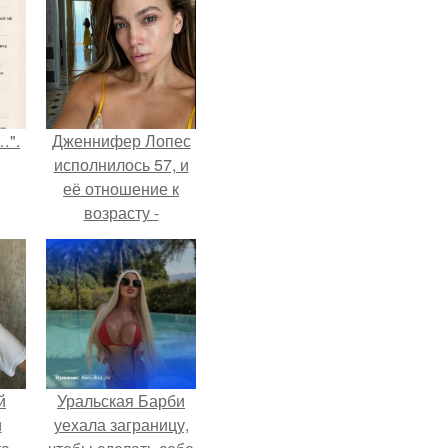
…".
Дженнифер Лопес
исполнилось 57, и
её отношение к
возрасту -
настоящий
манифест
уверенности: "не
говорите, что я
отлично выгляжу
для 57.
й
Уральская Барби
и
уехала заграницу,