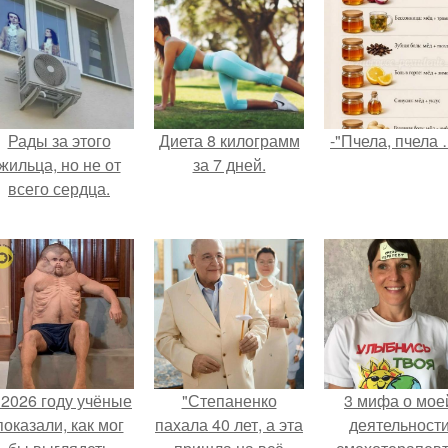
Рады за этого
Диета 8 килограмм
-"Пчела, пчела 
жильца, но не от
за 7 дней.
всего сердца.
 2026 году учёные
"Степаненко
3 мифа о мое
показали, как мог
пахала 40 лет, а эта
деятельност