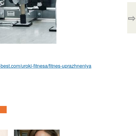
⇨
ru-best.com/uroki-fitnesa/fitnes-uprazhneniya