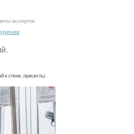
веты экспертов
худения
ий.
 к стене, присесть).