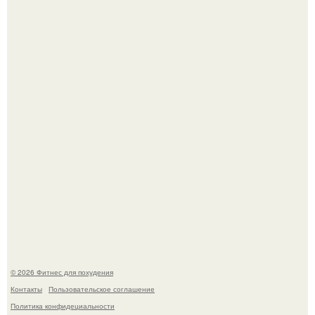
Тут даже мы не знаем, как комментировать.
Сергей соседов показал свою скромную дачу - и удивил
поклонников.
© 2026 Фитнес для похудения
Контакты
Пользовательское соглашение
Политика конфидециальности