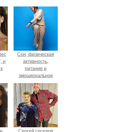
пес
Сон, физическая
, и
активность,
 к
питание и
эмоциональное
состояние!
не
я
жу
не
Сергей соседов