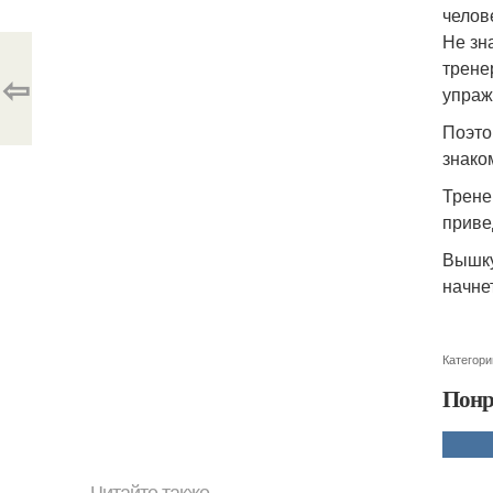
челов
Не зн
трене
⇦
упраж
Поэто
знако
Трене
привед
Вышку
начне
Категори
Понр