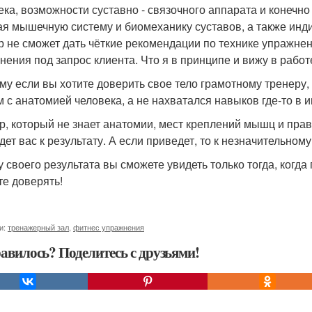
ека, возможности суставно - связочного аппарата и конечн
ая мышечную систему и биомеханику суставов, а также инд
р не сможет дать чёткие рекомендации по технике упражнен
нения под запрос клиента. Что я в принципе и вижу в рабо
му если вы хотите доверить свое тело грамотному тренеру,
м с анатомией человека, а не нахватался навыков где-то в и
р, который не знает анатомии, мест креплений мышц и прав
ет вас к результату. А если приведет, то к незначительному
 своего результата вы сможете увидеть только тогда, когда
те доверять!
и:
тренажерный зал
,
фитнес упражнения
авилось? Поделитесь с друзьями!