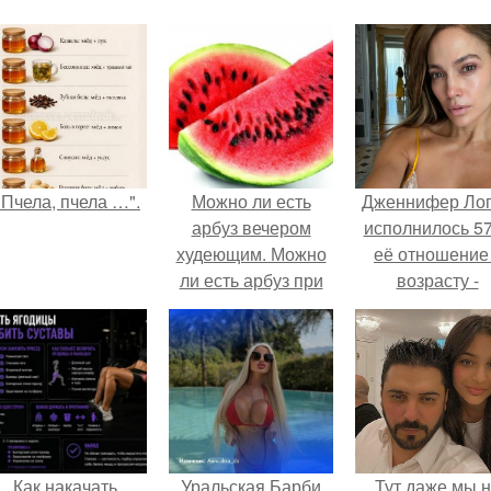
"Пчела, пчела …".
Можно ли есть
Дженнифер Ло
арбуз вечером
исполнилось 57
худеющим. Можно
её отношение
ли есть арбуз при
возрасту -
похудении вечером,
настоящий
калорийность
манифест
арбуза
уверенности: "
говорите, что 
отлично выгля
для 57.
Как накачать
Уральская Барби
Тут даже мы 