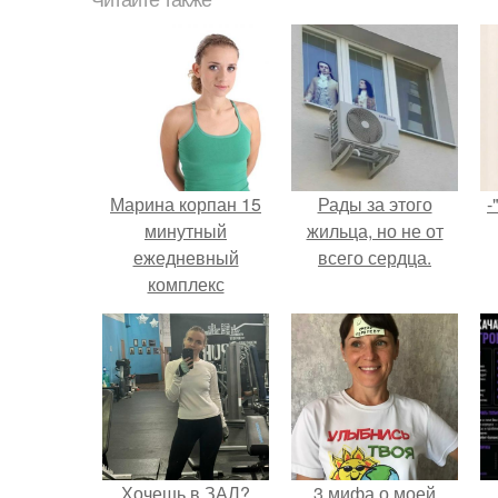
Читайте также
Марина корпан 15
Рады за этого
-
минутный
жильца, но не от
ежедневный
всего сердца.
комплекс
упражнений. Как
появилась
методика
бодифлекс
Хочешь в ЗАЛ?
3 мифа о моей