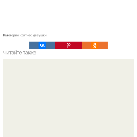
Категории:
фитнес девушки
Читайте также
Утренняя зарядка для всего тела: как начать день с
бодрости и энергией