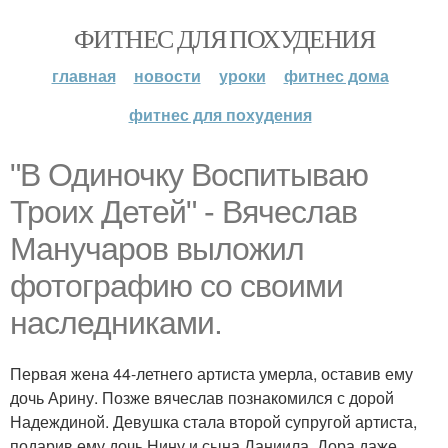
ФИТНЕС ДЛЯ ПОХУДЕНИЯ
главная
новости
уроки
фитнес дома
фитнес для похудения
"В Одиночку Воспитываю
Троих Детей" - Вячеслав
Манучаров выложил
фотографию со своими
наследниками.
Первая жена 44-летнего артиста умерла, оставив ему
дочь Арину. Позже вячеслав познакомился с дорой
Надеждиной. Девушка стала второй супругой артиста,
подарив ему дочь Нину и сына Даниила. Дора даже