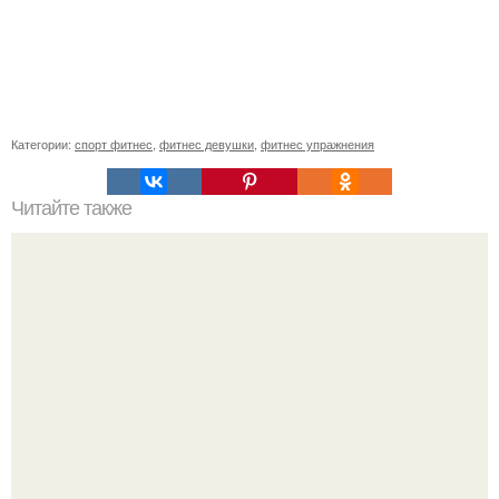
Категории:
спорт фитнес
,
фитнес девушки
,
фитнес упражнения
Читайте также
Быстрое похудение: 10 диет, которые помогут вам
сбросить лишний вес