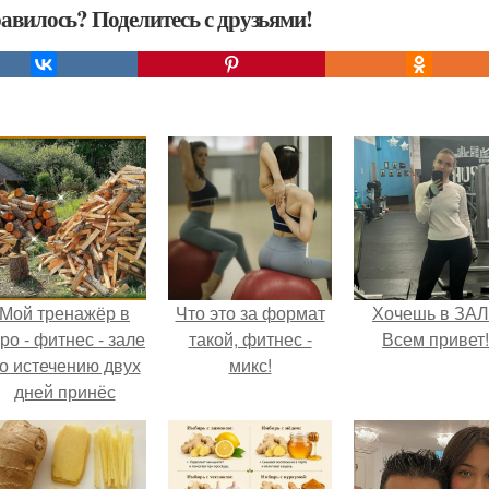
авилось? Поделитесь с друзьями!
Мой тренажёр в
Что это за формат
Хочешь в ЗА
ро - фитнес - зале
такой, фитнес -
Всем привет!
о истечению двух
микс!
дней принёс
ощутимый
результат.