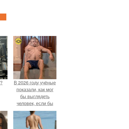
Л?
В 2026 году учёные
показали, как мог
бы выглядеть
человек, если бы
его тело
эволюционировало
специально для