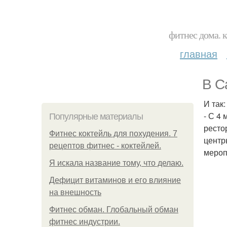
фитнес дома. 
главная
В С
И так:
- С 4
Популярные материалы
ресто
Фитнес коктейль для похудения. 7
центр
рецептов фитнес - коктейлей.
мероп
Я искала название тому, что делаю.
Дефицит витаминов и его влияние
на внешность
Фитнес обман. Глобальный обман
фитнес индустрии.