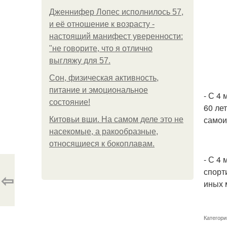
Дженнифер Лопес исполнилось 57,
и её отношение к возрасту -
настоящий манифест уверенности:
"не говорите, что я отлично
выгляжу для 57.
Сон, физическая активность,
питание и эмоциональное
- С 4
состояние!
60 ле
самои
Китовьи вши. На самом деле это не
насекомые, а ракообразные,
относящиеся к бокоплавам.
- С 4
спорт
⇦
иных 
Категори