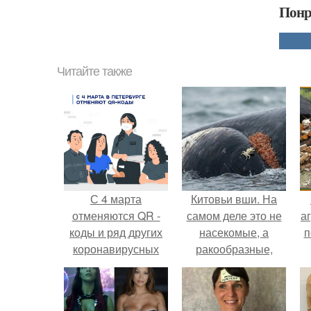
Понр
Читайте также
С 4 марта
Китовьи вши. На
отменяются QR -
самом деле это не
аг
коды и ряд других
насекомые, а
п
коронавирусных
ракообразные,
ограничений.
относящиеся к
бокоплавам.