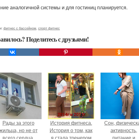
ние аналогичной системы и для гостиниц планируется.
и:
фитнес с бассейном
,
спорт фитнес
авилось? Поделитесь с друзьями!
Рады за этого
История фитнеса.
Сон, физическ
жильца, но не от
История о том, как
активность,
всего сердца.
я стала тренером
питание и