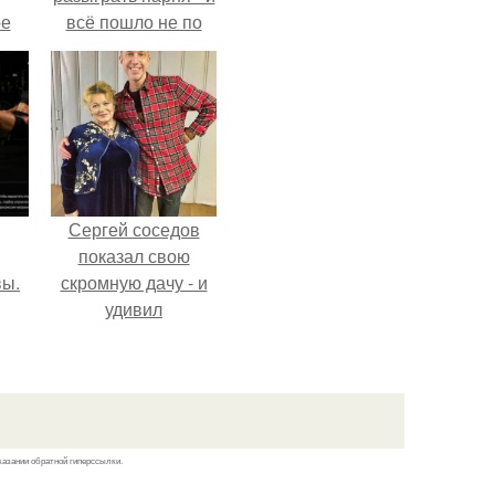
ое
всё пошло не по
плану.
Сергей соседов
показал свою
вы.
скромную дачу - и
удивил
поклонников.
казании обратной гиперссылки.