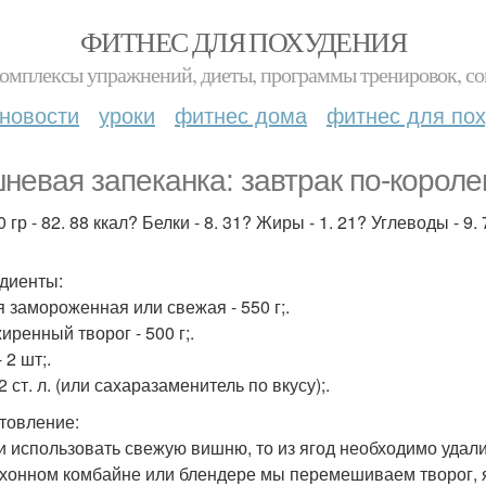
ФИТНЕС ДЛЯ ПОХУДЕНИЯ
комплексы упражнений, диеты, программы тренировок, со
новости
уроки
фитнес дома
фитнес для по
невая запеканка: завтрак по-короле
 гр - 82. 88 ккал? Белки - 8. 31? Жиры - 1. 21? Углеводы - 9. 
диенты:
 замороженная или свежая - 550 г;.
иренный творог - 500 г;.
 2 шт;.
2 ст. л. (или сахаразаменитель по вкусу);.
товление:
ли использовать свежую вишню, то из ягод необходимо удали
кухонном комбайне или блендере мы перемешиваем творог, 