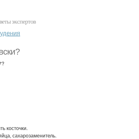
веты экспертов
худения
вски?
7?
ть косточки.
яйца, сахарозаменитель.