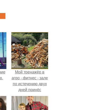
ние
Мой тренажёр в
ю.
агро - фитнес - зале
по истечению двух
дней принёс
ощутимый
результат.