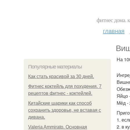
фитнес дома. 
главная
Виш
На 100
Популярные материалы
Ингре
Как стать красивой за 30 дней.
Вишня
Фитнес коктейль для похудения. 7
Обезж
рецептов фитнес - коктейлей.
Яйцо -
Мёд - 
Китайские шарики как способ
сохранить здоровье, не вставая с
Приго
дивана.
1. ес
2. в 
Valeria Ammirato. Основная