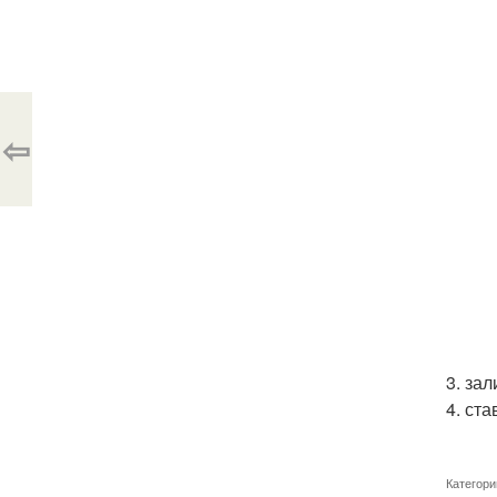
⇦
3. за
4. ст
Категори