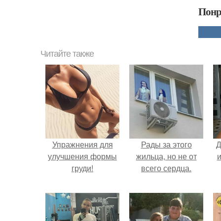
Понр
Читайте также
Упражнения для
Рады за этого
Д
улучшения формы
жильца, но не от
и
груди!
всего сердца.