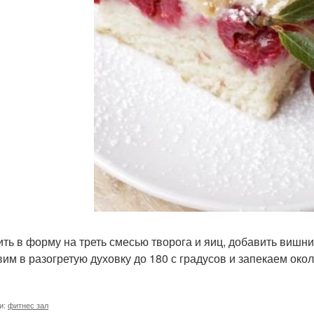
лить в форму на треть смесью творога и яиц, добавить вишни
авим в разогретую духовку до 180 с градусов и запекаем око
и:
фитнес зал