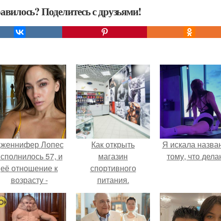
авилось? Поделитесь с друзьями!
женнифер Лопес
Как открыть
Я искала назва
сполнилось 57, и
магазин
тому, что дела
её отношение к
спортивного
возрасту -
питания.
настоящий
манифест
уверенности: "не