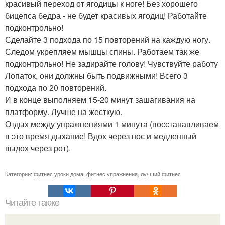
красивый переход от ягодицы к ноге! Без хорошего
бицепса бедра - не будет красивых ягодиц! Работайте
подконтрольно!
Сделайте 3 подхода по 15 повторений на каждую ногу.
Следом укрепляем мышцы спины. Работаем так же
подконтрольно! Не задирайте голову! Чувствуйте работу
Лопаток, они должны быть подвижными! Всего 3
подхода по 20 повторений.
И в конце выполняем 15-20 минут зашагивания на
платформу. Лучше на жесткую.
Отдых между упражнениями 1 минута (восстанавливаем
в это время дыхание! Вдох через нос и медленный
выдох через рот).
Категории:
фитнес уроки дома
,
фитнес упражнения
,
лучший фитнес
Читайте также